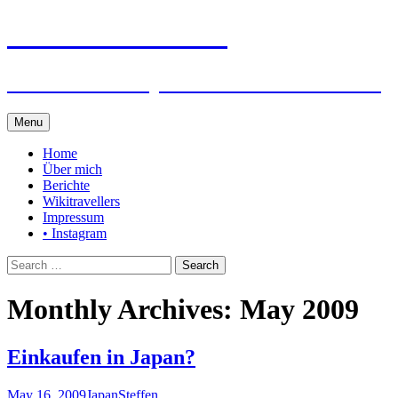
Steffen auf Reisen
Berichte und Tips rund um meine Reisen
Skip
Menu
to
content
Home
Über mich
Berichte
Wikitravellers
Impressum
• Instagram
Search
for:
Monthly Archives: May 2009
Einkaufen in Japan?
May 16, 2009
Japan
Steffen