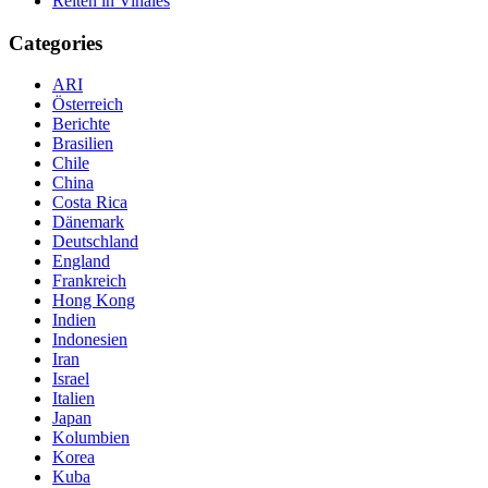
Reiten in Vinales
Categories
ARI
Österreich
Berichte
Brasilien
Chile
China
Costa Rica
Dänemark
Deutschland
England
Frankreich
Hong Kong
Indien
Indonesien
Iran
Israel
Italien
Japan
Kolumbien
Korea
Kuba