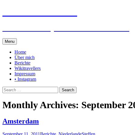
Steffen auf Reisen
Berichte und Tips rund um meine Reisen
Skip
Menu
to
content
Home
Über mich
Berichte
Wikitravellers
Impressum
• Instagram
Search
for:
Monthly Archives: September 2
Amsterdam
September 11, 2011
Berichte
,
Niederlande
Steffen