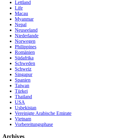
Lettland
Life
Macau
Myanmar
Nepal
Neuseeland
Niederlande
Norwegen
Philippines
Romänien
Südafrika
Schweden
Schweiz
Singapur
Spanien
Taiwan
Türkei
Thailand
USA
Usbekistan
Vereinigte Arabische Emirate
Vietnam
Vorbereitungsphase
Archives