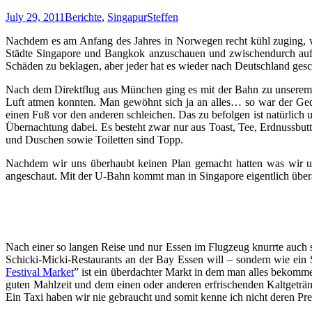
July 29, 2011
Berichte
,
Singapur
Steffen
Nachdem es am Anfang des Jahres in Norwegen recht kühl zuging, w
Städte Singapore und Bangkok anzuschauen und zwischendurch auf 
Schäden zu beklagen, aber jeder hat es wieder nach Deutschland ges
Nach dem Direktflug aus München ging es mit der Bahn zu unsere
Luft atmen konnten. Man gewöhnt sich ja an alles… so war der Ged
einen Fuß vor den anderen schleichen. Das zu befolgen ist natürlich 
Übernachtung dabei. Es besteht zwar nur aus Toast, Tee, Erdnussbutter
und Duschen sowie Toiletten sind Topp.
Nachdem wir uns überhaubt keinen Plan gemacht hatten was wir uns
angeschaut. Mit der U-Bahn kommt man in Singapore eigentlich übera
Nach einer so langen Reise und nur Essen im Flugzeug knurrte auch 
Schicki-Micki-Restaurants an der Bay Essen will – sondern wie ein 
Festival Market
” ist ein überdachter Markt in dem man alles bekomm
guten Mahlzeit und dem einen oder anderen erfrischenden Kaltgeträ
Ein Taxi haben wir nie gebraucht und somit kenne ich nicht deren Pr