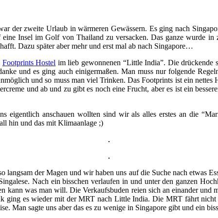
ar der zweite Urlaub in wärmeren Gewässern. Es ging nach Singapore 
eine Insel im Golf von Thailand zu versacken. Das ganze wurde in 
chafft. Dazu später aber mehr und erst mal ab nach Singapore…
m
Footprints Hostel
im lieb gewonnenen “Little India”. Die drückende s
anke und es ging auch einigermaßen. Man muss nur folgende Regeln b
unmöglich und so muss man viel Trinken. Das Footprints ist ein nettes H
creme und ab und zu gibt es noch eine Frucht, aber es ist ein besserer
 eigentlich anschauen wollten sind wir als alles erstes an die “M
ll hin und das mit Klimaanlage ;)
so langsam der Magen und wir haben uns auf die Suche nach etwas Essba
Singalese. Nach ein bisschen verlaufen in und unter den ganzen Hoch
en kann was man will. Die Verkaufsbuden reien sich an einander und m
nk ging es wieder mit der MRT nach Little India. Die MRT fährt nicht
eise. Man sagte uns aber das es zu wenige in Singapore gibt und ein b