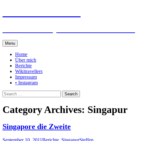
Steffen auf Reisen
Berichte und Tips rund um meine Reisen
Skip
Menu
to
content
Home
Über mich
Berichte
Wikitravellers
Impressum
• Instagram
Search
for:
Category Archives: Singapur
Singapore die Zweite
September 10, 2011
Berichte
,
Singapur
Steffen