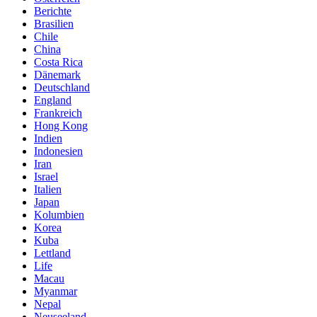
Berichte
Brasilien
Chile
China
Costa Rica
Dänemark
Deutschland
England
Frankreich
Hong Kong
Indien
Indonesien
Iran
Israel
Italien
Japan
Kolumbien
Korea
Kuba
Lettland
Life
Macau
Myanmar
Nepal
Neuseeland