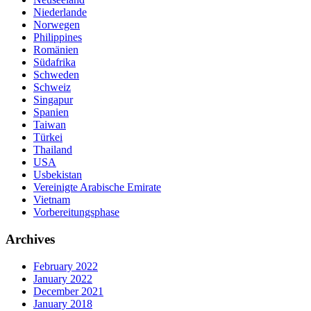
Niederlande
Norwegen
Philippines
Romänien
Südafrika
Schweden
Schweiz
Singapur
Spanien
Taiwan
Türkei
Thailand
USA
Usbekistan
Vereinigte Arabische Emirate
Vietnam
Vorbereitungsphase
Archives
February 2022
January 2022
December 2021
January 2018