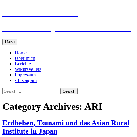
Steffen auf Reisen
Berichte und Tips rund um meine Reisen
Skip
Menu
to
content
Home
Über mich
Berichte
Wikitravellers
Impressum
• Instagram
Search
for:
Category Archives: ARI
Erdbeben, Tsunami und das Asian Rural
Institute in Japan