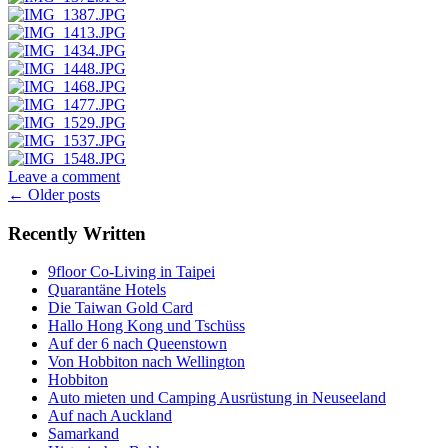
Leave a comment
Posts
←
Older posts
navigation
Recently Written
9floor Co-Living in Taipei
Quarantäne Hotels
Die Taiwan Gold Card
Hallo Hong Kong und Tschüss
Auf der 6 nach Queenstown
Von Hobbiton nach Wellington
Hobbiton
Auto mieten und Camping Ausrüstung in Neuseeland
Auf nach Auckland
Samarkand