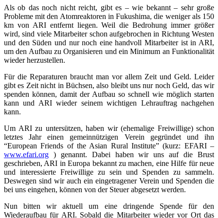
Als ob das noch nicht reicht, gibt es – wie bekannt – sehr große
Probleme mit den Atomreaktoren in Fukushima, die weniger als 150
km von ARI entfernt liegen. Weil die Bedrohung immer größer
wird, sind viele Mitarbeiter schon aufgebrochen in Richtung Westen
und den Süden und nur noch eine handvoll Mitarbeiter ist in ARI,
um den Aufbau zu Organisieren und ein Minimum an Funktionalität
wieder herzustellen.
Für die Reparaturen braucht man vor allem Zeit und Geld. Leider
gibt es Zeit nicht in Büchsen, also bleibt uns nur noch Geld, das wir
spenden können, damit der Aufbau so schnell wie möglich starten
kann und ARI wieder seinem wichtigen Lehrauftrag nachgehen
kann.
Um ARI zu untersützen, haben wir (ehemalige Freiwillige) schon
letztes Jahr einen gemeinnützigen Verein gegründet und ihn
“European Friends of the Asian Rural Institute” (kurz: EFARI –
www.efari.org
) genannt. Dabei haben wir uns auf die Brust
geschrieben, ARI in Europa bekannt zu machen, eine Hilfe für neue
und interessierte Freiwillige zu sein und Spenden zu sammeln.
Deswegen sind wir auch ein eingetragener Verein und Spenden die
bei uns eingehen, können von der Steuer abgesetzt werden.
Nun bitten wir aktuell um eine dringende Spende für den
Wiederaufbau für ARI. Sobald die Mitarbeiter wieder vor Ort das