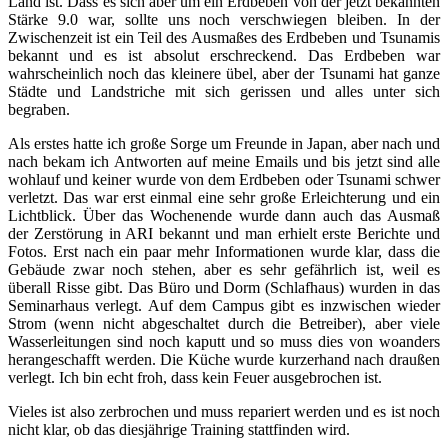
Land ist. Dass es sich aber um ein Erdbeben von der jetzt bekannten
Stärke 9.0 war, sollte uns noch verschwiegen bleiben. In der
Zwischenzeit ist ein Teil des Ausmaßes des Erdbeben und Tsunamis
bekannt und es ist absolut erschreckend. Das Erdbeben war
wahrscheinlich noch das kleinere übel, aber der Tsunami hat ganze
Städte und Landstriche mit sich gerissen und alles unter sich
begraben.
Als erstes hatte ich große Sorge um Freunde in Japan, aber nach und
nach bekam ich Antworten auf meine Emails und bis jetzt sind alle
wohlauf und keiner wurde von dem Erdbeben oder Tsunami schwer
verletzt. Das war erst einmal eine sehr große Erleichterung und ein
Lichtblick. Über das Wochenende wurde dann auch das Ausmaß
der Zerstörung in ARI bekannt und man erhielt erste Berichte und
Fotos. Erst nach ein paar mehr Informationen wurde klar, dass die
Gebäude zwar noch stehen, aber es sehr gefährlich ist, weil es
überall Risse gibt. Das Büro und Dorm (Schlafhaus) wurden in das
Seminarhaus verlegt. Auf dem Campus gibt es inzwischen wieder
Strom (wenn nicht abgeschaltet durch die Betreiber), aber viele
Wasserleitungen sind noch kaputt und so muss dies von woanders
herangeschafft werden. Die Küche wurde kurzerhand nach draußen
verlegt. Ich bin echt froh, dass kein Feuer ausgebrochen ist.
Vieles ist also zerbrochen und muss repariert werden und es ist noch
nicht klar, ob das diesjährige Training stattfinden wird.