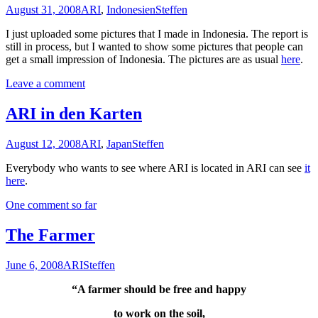
August 31, 2008
ARI
,
Indonesien
Steffen
I just uploaded some pictures that I made in Indonesia. The report is
still in process, but I wanted to show some pictures that people can
get a small impression of Indonesia. The pictures are as usual
here
.
Leave a comment
ARI in den Karten
August 12, 2008
ARI
,
Japan
Steffen
Everybody who wants to see where ARI is located in ARI can see
it
here
.
One comment so far
The Farmer
June 6, 2008
ARI
Steffen
“A farmer should be free and happy
to work on the soil,