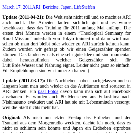
March 17, 2011
ARI
,
Berichte
,
Japan
,
Life
Steffen
Update (2011-04-21):
Die Welt steht nicht still und so macht es ARI
auch nicht. Die Arbeiten laufen sichtlich gut und es wurde
beschlossen dass das Training für 2011 anfang Mai anfängt. Die
ersten drei Monate werden in einem “Theological Seminary for
Rural Mission” unterhalb von Tokyo trainiert und dann wird man
sehen ob man dort bleibt oder wieder zu ARI zurück kehren kann.
Zudem wurden wir gefragt ob wir einen Geigerzähler spenden
können. Das fanden wir als eine sehr gute Idee und sind momentan
dabei herauszufinden welcher Geigerzähler sich für
Luft,Erde,Wasser und Nahrung eignet. Leider nicht ganz so einfach.
Für Empfehlungen sind wir immer zu haben :)
Update (2011-03-17):
Die Nachbeben haben nachgelassen und so
langsam kann man auch wieder an das Aufräumen und sortieren in
ARI denken. Ein
paar Fotos
davon kann man sich auf Facebook
anschauen. Es wurden auch 80 Menschen aus Fukushima nach
Nishinasuno evakuiert und ARI hat sie mit Lebensmitteln versorgt,
weil die Stadt nichts mehr hat.
Original:
Als mich am letzten Freitag das Erdbeben und der
Tsunami aus dem Morgenradio weckten, dachte ich noch, dass es
nicht so schlimm sein könnte und Japan ein Erdbeben erprobtes