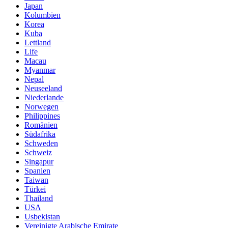
Japan
Kolumbien
Korea
Kuba
Lettland
Life
Macau
Myanmar
Nepal
Neuseeland
Niederlande
Norwegen
Philippines
Romänien
Südafrika
Schweden
Schweiz
Singapur
Spanien
Taiwan
Türkei
Thailand
USA
Usbekistan
Vereinigte Arabische Emirate