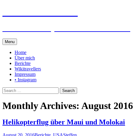
Steffen auf Reisen
Berichte und Tips rund um meine Reisen
Skip
Menu
to
content
Home
Über mich
Berichte
Wikitravellers
Impressum
• Instagram
Search
for:
Monthly Archives: August 2016
Helikopterflug über Maui und Molokai
August 20, 2016
Berichte
,
USA
Steffen