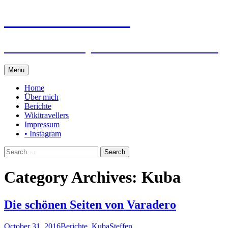
Steffen auf Reisen
Berichte und Tips rund um meine Reisen
Skip
Menu
to
content
Home
Über mich
Berichte
Wikitravellers
Impressum
• Instagram
Search
for:
Category Archives: Kuba
Die schönen Seiten von Varadero
October 31, 2016
Berichte
,
Kuba
Steffen