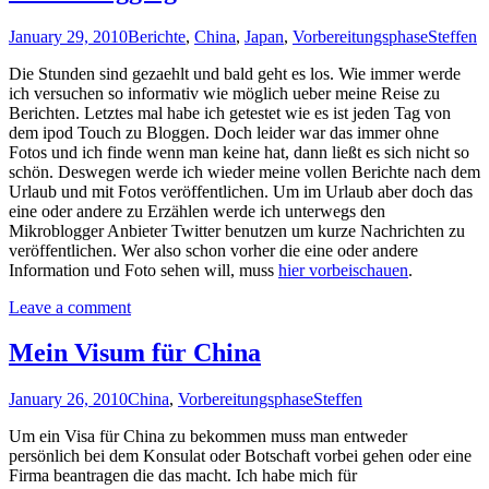
January 29, 2010
Berichte
,
China
,
Japan
,
Vorbereitungsphase
Steffen
Die Stunden sind gezaehlt und bald geht es los. Wie immer werde
ich versuchen so informativ wie möglich ueber meine Reise zu
Berichten. Letztes mal habe ich getestet wie es ist jeden Tag von
dem ipod Touch zu Bloggen. Doch leider war das immer ohne
Fotos und ich finde wenn man keine hat, dann ließt es sich nicht so
schön. Deswegen werde ich wieder meine vollen Berichte nach dem
Urlaub und mit Fotos veröffentlichen. Um im Urlaub aber doch das
eine oder andere zu Erzählen werde ich unterwegs den
Mikroblogger Anbieter Twitter benutzen um kurze Nachrichten zu
veröffentlichen. Wer also schon vorher die eine oder andere
Information und Foto sehen will, muss
hier vorbeischauen
.
Leave a comment
Mein Visum für China
January 26, 2010
China
,
Vorbereitungsphase
Steffen
Um ein Visa für China zu bekommen muss man entweder
persönlich bei dem Konsulat oder Botschaft vorbei gehen oder eine
Firma beantragen die das macht. Ich habe mich für