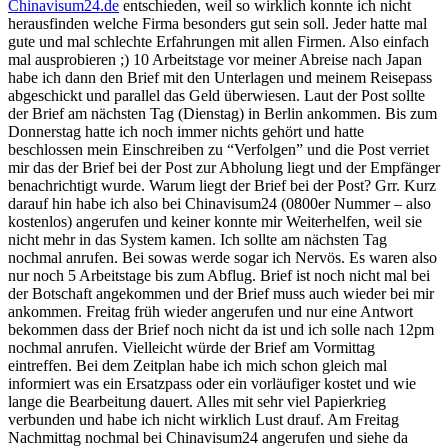
Chinavisum24.de
entschieden, weil so wirklich konnte ich nicht
herausfinden welche Firma besonders gut sein soll. Jeder hatte mal
gute und mal schlechte Erfahrungen mit allen Firmen. Also einfach
mal ausprobieren ;) 10 Arbeitstage vor meiner Abreise nach Japan
habe ich dann den Brief mit den Unterlagen und meinem Reisepass
abgeschickt und parallel das Geld überwiesen. Laut der Post sollte
der Brief am nächsten Tag (Dienstag) in Berlin ankommen. Bis zum
Donnerstag hatte ich noch immer nichts gehört und hatte
beschlossen mein Einschreiben zu “Verfolgen” und die Post verriet
mir das der Brief bei der Post zur Abholung liegt und der Empfänger
benachrichtigt wurde. Warum liegt der Brief bei der Post? Grr. Kurz
darauf hin habe ich also bei Chinavisum24 (0800er Nummer – also
kostenlos) angerufen und keiner konnte mir Weiterhelfen, weil sie
nicht mehr in das System kamen. Ich sollte am nächsten Tag
nochmal anrufen. Bei sowas werde sogar ich Nervös. Es waren also
nur noch 5 Arbeitstage bis zum Abflug. Brief ist noch nicht mal bei
der Botschaft angekommen und der Brief muss auch wieder bei mir
ankommen. Freitag früh wieder angerufen und nur eine Antwort
bekommen dass der Brief noch nicht da ist und ich solle nach 12pm
nochmal anrufen. Vielleicht würde der Brief am Vormittag
eintreffen. Bei dem Zeitplan habe ich mich schon gleich mal
informiert was ein Ersatzpass oder ein vorläufiger kostet und wie
lange die Bearbeitung dauert. Alles mit sehr viel Papierkrieg
verbunden und habe ich nicht wirklich Lust drauf. Am Freitag
Nachmittag nochmal bei Chinavisum24 angerufen und siehe da