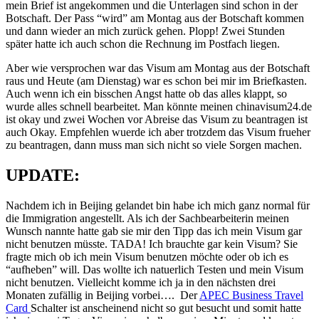
mein Brief ist angekommen und die Unterlagen sind schon in der
Botschaft. Der Pass “wird” am Montag aus der Botschaft kommen
und dann wieder an mich zurück gehen. Plopp! Zwei Stunden
später hatte ich auch schon die Rechnung im Postfach liegen.
Aber wie versprochen war das Visum am Montag aus der Botschaft
raus und Heute (am Dienstag) war es schon bei mir im Briefkasten.
Auch wenn ich ein bisschen Angst hatte ob das alles klappt, so
wurde alles schnell bearbeitet. Man könnte meinen chinavisum24.de
ist okay und zwei Wochen vor Abreise das Visum zu beantragen ist
auch Okay. Empfehlen wuerde ich aber trotzdem das Visum frueher
zu beantragen, dann muss man sich nicht so viele Sorgen machen.
UPDATE:
Nachdem ich in Beijing gelandet bin habe ich mich ganz normal für
die Immigration angestellt. Als ich der Sachbearbeiterin meinen
Wunsch nannte hatte gab sie mir den Tipp das ich mein Visum gar
nicht benutzen müsste. TADA! Ich brauchte gar kein Visum? Sie
fragte mich ob ich mein Visum benutzen möchte oder ob ich es
“aufheben” will. Das wollte ich natuerlich Testen und mein Visum
nicht benutzen. Vielleicht komme ich ja in den nächsten drei
Monaten zufällig in Beijing vorbei…. Der
APEC Business Travel
Card
Schalter ist anscheinend nicht so gut besucht und somit hatte