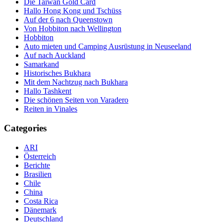
Die Taiwan Gold Card
Hallo Hong Kong und Tschüss
Auf der 6 nach Queenstown
Von Hobbiton nach Wellington
Hobbiton
Auto mieten und Camping Ausrüstung in Neuseeland
Auf nach Auckland
Samarkand
Historisches Bukhara
Mit dem Nachtzug nach Bukhara
Hallo Tashkent
Die schönen Seiten von Varadero
Reiten in Vinales
Categories
ARI
Österreich
Berichte
Brasilien
Chile
China
Costa Rica
Dänemark
Deutschland