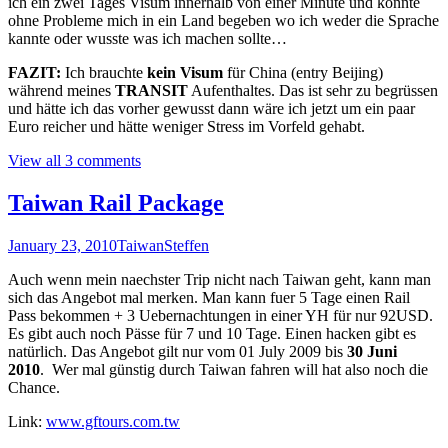
ich ein zwei Tages Visum innerhalb von einer Minute und konnte
ohne Probleme mich in ein Land begeben wo ich weder die Sprache
kannte oder wusste was ich machen sollte…
FAZIT:
Ich brauchte
kein Visum
für China (entry Beijing)
während meines
TRANSIT
Aufenthaltes. Das ist sehr zu begrüssen
und hätte ich das vorher gewusst dann wäre ich jetzt um ein paar
Euro reicher und hätte weniger Stress im Vorfeld gehabt.
View all 3 comments
Taiwan Rail Package
January 23, 2010
Taiwan
Steffen
Auch wenn mein naechster Trip nicht nach Taiwan geht, kann man
sich das Angebot mal merken. Man kann fuer 5 Tage einen Rail
Pass bekommen + 3 Uebernachtungen in einer YH für nur 92USD.
Es gibt auch noch Pässe für 7 und 10 Tage. Einen hacken gibt es
natürlich. Das Angebot gilt nur vom 01 July 2009 bis
30 Juni
2010
. Wer mal günstig durch Taiwan fahren will hat also noch die
Chance.
Link:
www.gftours.com.tw