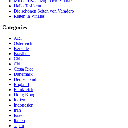
Mit dem Nachtzug nach Bukhara
Hallo Tashkent
Die schönen Seiten von Varadero
Reiten in Vinales
Categories
ARI
Österreich
Berichte
Brasilien
Chile
China
Costa Rica
Dänemark
Deutschland
England
Frankreich
Hong Kong
Indien
Indonesien
Iran
Israel
Italien
Japan