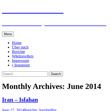
Steffen auf Reisen
Berichte und Tips rund um meine Reisen
Skip
Menu
to
content
Home
Über mich
Berichte
Wikitravellers
Impressum
• Instagram
Search
for:
Monthly Archives: June 2014
Iran – Isfahan
June 17, 2014
Berichte
,
Iran
Steffen