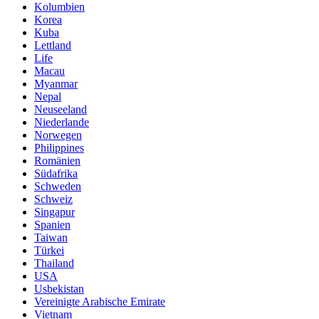
Kolumbien
Korea
Kuba
Lettland
Life
Macau
Myanmar
Nepal
Neuseeland
Niederlande
Norwegen
Philippines
Romänien
Südafrika
Schweden
Schweiz
Singapur
Spanien
Taiwan
Türkei
Thailand
USA
Usbekistan
Vereinigte Arabische Emirate
Vietnam