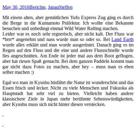
May 30, 2016
Berichte
,
Japan
Steffen
Mit einem alten, aber gemütlichen Yufu Express Zug ging es durch
die Berge in die Kumamoto Präfektur. Ich wollte eine Bekannte
besuchen und unbedingt einmal Wild Water Rafting machen.
Leider war es noch sehr regnerisch, aber nicht kalt. Der Fluss war
*brrr* angenehm und nass wurde man so oder so. Bei
Land Earth
wurde alles erklärt und man wurde ausgerüstet. Danach ging es im
Regen auf den Fluss und die eine und andere Flussschnelle wurde
fies angeschnitten. Am Ende ist jeder mal aus dem Boot geflogen,
aber hat riesen Spaß gemacht. Bei dem ganzen Paddeln kommt man
gar nicht dazu Fotos zu machen, aber hey – muss man es eben
selber machen :)
Egal wo man in Kyushu hinfährt die Natur ist wunderschön und das
Essen frisch und lecker. Nicht zu viele Menschen und Fukuoka als
Hauptstadt hat sehr viel zu bieten. Vielleicht haben andere
klassischere Ziele in Japan mehr berühmte Sehenswürdigkeiten,
aber Kyushu muss sich nicht hinter diesen verstecken.