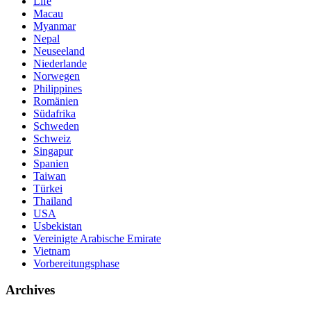
Life
Macau
Myanmar
Nepal
Neuseeland
Niederlande
Norwegen
Philippines
Romänien
Südafrika
Schweden
Schweiz
Singapur
Spanien
Taiwan
Türkei
Thailand
USA
Usbekistan
Vereinigte Arabische Emirate
Vietnam
Vorbereitungsphase
Archives