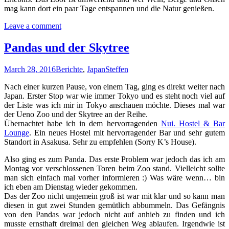
mag kann dort ein paar Tage entspannen und die Natur genießen.
Leave a comment
Pandas und der Skytree
March 28, 2016
Berichte
,
Japan
Steffen
Nach einer kurzen Pause, von einem Tag, ging es direkt weiter nach
Japan. Erster Stop war wie immer Tokyo und es steht noch viel auf
der Liste was ich mir in Tokyo anschauen möchte. Dieses mal war
der Ueno Zoo und der Skytree an der Reihe.
Übernachtet habe ich in dem hervorragenden
Nui. Hostel & Bar
Lounge
. Ein neues Hostel mit hervorragender Bar und sehr gutem
Standort in Asakusa. Sehr zu empfehlen (Sorry K’s House).
Also ging es zum Panda. Das erste Problem war jedoch das ich am
Montag vor verschlossenen Toren beim Zoo stand. Vielleicht sollte
man sich einfach mal vorher informieren :) Was wäre wenn… bin
ich eben am Dienstag wieder gekommen.
Das der Zoo nicht ungemein groß ist war mit klar und so kann man
diesen in gut zwei Stunden gemütlich abbummeln. Das Gefängnis
von den Pandas war jedoch nicht auf anhieb zu finden und ich
musste ernsthaft dreimal den gleichen Weg ablaufen. Irgendwie ist