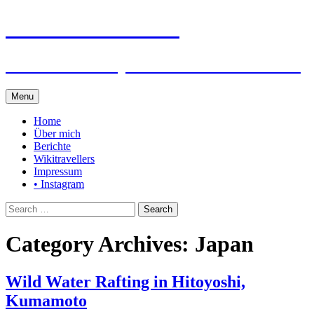
Steffen auf Reisen
Berichte und Tips rund um meine Reisen
Skip
Menu
to
content
Home
Über mich
Berichte
Wikitravellers
Impressum
• Instagram
Search
for:
Category Archives: Japan
Wild Water Rafting in Hitoyoshi,
Kumamoto