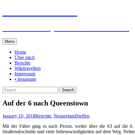
Steffen auf Reisen
Berichte und Tips rund um meine Reisen
Skip
Menu
to
content
Home
Über mich
Berichte
Wikitravellers
Impressum
• Instagram
Search
for:
Auf der 6 nach Queenstown
January 10, 2018
Berichte
,
Neuseeland
Steffen
Mit der Fähre ging es nach Picton, weiter über die 63 auf die 
Straßenabschnitte und viele Sehenswürdigkeiten auf dem Weg. Neben 