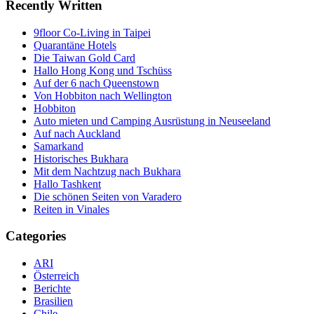
Recently Written
9floor Co-Living in Taipei
Quarantäne Hotels
Die Taiwan Gold Card
Hallo Hong Kong und Tschüss
Auf der 6 nach Queenstown
Von Hobbiton nach Wellington
Hobbiton
Auto mieten und Camping Ausrüstung in Neuseeland
Auf nach Auckland
Samarkand
Historisches Bukhara
Mit dem Nachtzug nach Bukhara
Hallo Tashkent
Die schönen Seiten von Varadero
Reiten in Vinales
Categories
ARI
Österreich
Berichte
Brasilien
Chile