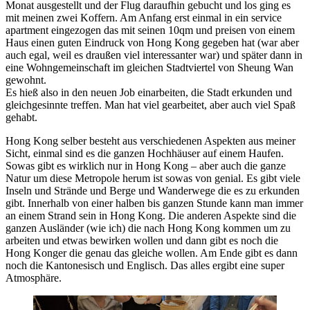
Monat ausgestellt und der Flug daraufhin gebucht und los ging es
mit meinen zwei Koffern. Am Anfang erst einmal in ein service
apartment eingezogen das mit seinen 10qm und preisen von einem
Haus einen guten Eindruck von Hong Kong gegeben hat (war aber
auch egal, weil es draußen viel interessanter war) und später dann in
eine Wohngemeinschaft im gleichen Stadtviertel von Sheung Wan
gewohnt.
Es hieß also in den neuen Job einarbeiten, die Stadt erkunden und
gleichgesinnte treffen. Man hat viel gearbeitet, aber auch viel Spaß
gehabt.
Hong Kong selber besteht aus verschiedenen Aspekten aus meiner
Sicht, einmal sind es die ganzen Hochhäuser auf einem Haufen.
Sowas gibt es wirklich nur in Hong Kong – aber auch die ganze
Natur um diese Metropole herum ist sowas von genial. Es gibt viele
Inseln und Strände und Berge und Wanderwege die es zu erkunden
gibt. Innerhalb von einer halben bis ganzen Stunde kann man immer
an einem Strand sein in Hong Kong. Die anderen Aspekte sind die
ganzen Ausländer (wie ich) die nach Hong Kong kommen um zu
arbeiten und etwas bewirken wollen und dann gibt es noch die
Hong Konger die genau das gleiche wollen. Am Ende gibt es dann
noch die Kantonesisch und Englisch. Das alles ergibt eine super
Atmosphäre.