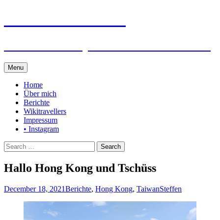
Steffen auf Reisen
Berichte und Tips rund um meine Reisen
Skip
Menu
to
content
Home
Über mich
Berichte
Wikitravellers
Impressum
• Instagram
Search
for:
Hallo Hong Kong und Tschüss
December 18, 2021
Berichte
,
Hong Kong
,
Taiwan
Steffen