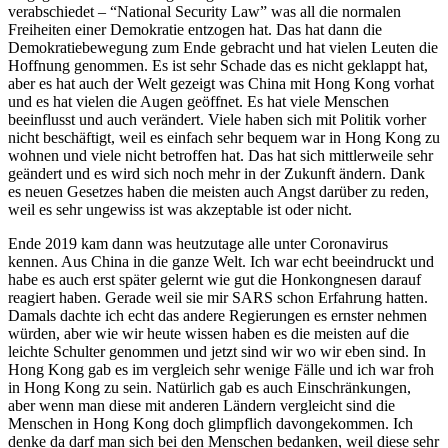
verabschiedet – “National Security Law” was all die normalen
Freiheiten einer Demokratie entzogen hat. Das hat dann die
Demokratiebewegung zum Ende gebracht und hat vielen Leuten die
Hoffnung genommen. Es ist sehr Schade das es nicht geklappt hat,
aber es hat auch der Welt gezeigt was China mit Hong Kong vorhat
und es hat vielen die Augen geöffnet. Es hat viele Menschen
beeinflusst und auch verändert. Viele haben sich mit Politik vorher
nicht beschäftigt, weil es einfach sehr bequem war in Hong Kong zu
wohnen und viele nicht betroffen hat. Das hat sich mittlerweile sehr
geändert und es wird sich noch mehr in der Zukunft ändern. Dank
es neuen Gesetzes haben die meisten auch Angst darüber zu reden,
weil es sehr ungewiss ist was akzeptable ist oder nicht.
Ende 2019 kam dann was heutzutage alle unter Coronavirus
kennen. Aus China in die ganze Welt. Ich war echt beeindruckt und
habe es auch erst später gelernt wie gut die Honkongnesen darauf
reagiert haben. Gerade weil sie mir SARS schon Erfahrung hatten.
Damals dachte ich echt das andere Regierungen es ernster nehmen
würden, aber wie wir heute wissen haben es die meisten auf die
leichte Schulter genommen und jetzt sind wir wo wir eben sind. In
Hong Kong gab es im vergleich sehr wenige Fälle und ich war froh
in Hong Kong zu sein. Natürlich gab es auch Einschränkungen,
aber wenn man diese mit anderen Ländern vergleicht sind die
Menschen in Hong Kong doch glimpflich davongekommen. Ich
denke da darf man sich bei den Menschen bedanken, weil diese sehr