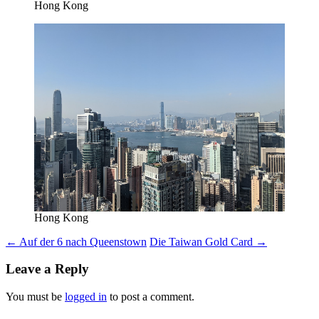
Hong Kong
Hong Kong
Post
←
Auf der 6 nach Queenstown
Die Taiwan Gold Card
→
navigation
Leave a Reply
You must be
logged in
to post a comment.