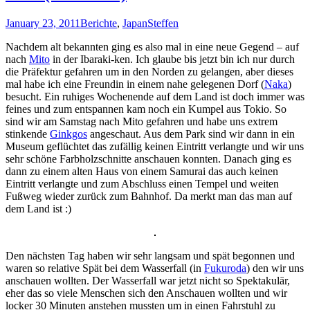
January 23, 2011
Berichte
,
Japan
Steffen
Nachdem alt bekannten ging es also mal in eine neue Gegend – auf
nach
Mito
in der Ibaraki-ken. Ich glaube bis jetzt bin ich nur durch
die Präfektur gefahren um in den Norden zu gelangen, aber dieses
mal habe ich eine Freundin in einem nahe gelegenen Dorf (
Naka
)
besucht. Ein ruhiges Wochenende auf dem Land ist doch immer was
feines und zum entspannen kam noch ein Kumpel aus Tokio. So
sind wir am Samstag nach Mito gefahren und habe uns extrem
stinkende
Ginkgos
angeschaut. Aus dem Park sind wir dann in ein
Museum geflüchtet das zufällig keinen Eintritt verlangte und wir uns
sehr schöne Farbholzschnitte anschauen konnten. Danach ging es
dann zu einem alten Haus von einem Samurai das auch keinen
Eintritt verlangte und zum Abschluss einen Tempel und weiten
Fußweg wieder zurück zum Bahnhof. Da merkt man das man auf
dem Land ist :)
Den nächsten Tag haben wir sehr langsam und spät begonnen und
waren so relative Spät bei dem Wasserfall (in
Fukuroda
) den wir uns
anschauen wollten. Der Wasserfall war jetzt nicht so Spektakulär,
eher das so viele Menschen sich den Anschauen wollten und wir
locker 30 Minuten anstehen mussten um in einen Fahrstuhl zu