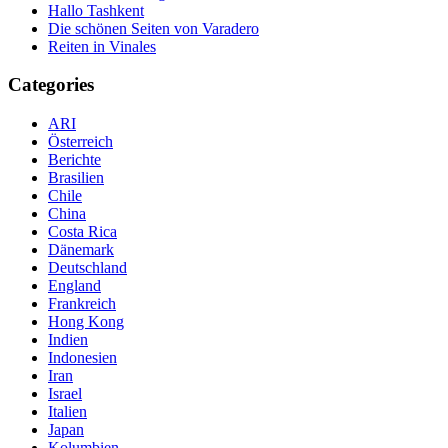
Hallo Tashkent
Die schönen Seiten von Varadero
Reiten in Vinales
Categories
ARI
Österreich
Berichte
Brasilien
Chile
China
Costa Rica
Dänemark
Deutschland
England
Frankreich
Hong Kong
Indien
Indonesien
Iran
Israel
Italien
Japan
Kolumbien