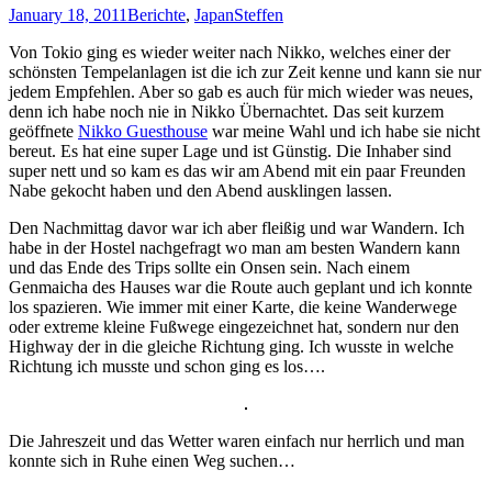
January 18, 2011
Berichte
,
Japan
Steffen
Von Tokio ging es wieder weiter nach Nikko, welches einer der
schönsten Tempelanlagen ist die ich zur Zeit kenne und kann sie nur
jedem Empfehlen. Aber so gab es auch für mich wieder was neues,
denn ich habe noch nie in Nikko Übernachtet. Das seit kurzem
geöffnete
Nikko Guesthouse
war meine Wahl und ich habe sie nicht
bereut. Es hat eine super Lage und ist Günstig. Die Inhaber sind
super nett und so kam es das wir am Abend mit ein paar Freunden
Nabe gekocht haben und den Abend ausklingen lassen.
Den Nachmittag davor war ich aber fleißig und war Wandern. Ich
habe in der Hostel nachgefragt wo man am besten Wandern kann
und das Ende des Trips sollte ein Onsen sein. Nach einem
Genmaicha des Hauses war die Route auch geplant und ich konnte
los spazieren. Wie immer mit einer Karte, die keine Wanderwege
oder extreme kleine Fußwege eingezeichnet hat, sondern nur den
Highway der in die gleiche Richtung ging. Ich wusste in welche
Richtung ich musste und schon ging es los….
Die Jahreszeit und das Wetter waren einfach nur herrlich und man
konnte sich in Ruhe einen Weg suchen…