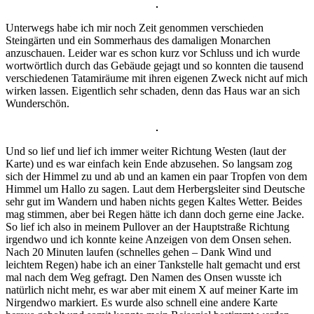
Unterwegs habe ich mir noch Zeit genommen verschieden
Steingärten und ein Sommerhaus des damaligen Monarchen
anzuschauen. Leider war es schon kurz vor Schluss und ich wurde
wortwörtlich durch das Gebäude gejagt und so konnten die tausend
verschiedenen Tatamiräume mit ihren eigenen Zweck nicht auf mich
wirken lassen. Eigentlich sehr schaden, denn das Haus war an sich
Wunderschön.
Und so lief und lief ich immer weiter Richtung Westen (laut der
Karte) und es war einfach kein Ende abzusehen. So langsam zog
sich der Himmel zu und ab und an kamen ein paar Tropfen von dem
Himmel um Hallo zu sagen. Laut dem Herbergsleiter sind Deutsche
sehr gut im Wandern und haben nichts gegen Kaltes Wetter. Beides
mag stimmen, aber bei Regen hätte ich dann doch gerne eine Jacke.
So lief ich also in meinem Pullover an der Hauptstraße Richtung
irgendwo und ich konnte keine Anzeigen von dem Onsen sehen.
Nach 20 Minuten laufen (schnelles gehen – Dank Wind und
leichtem Regen) habe ich an einer Tankstelle halt gemacht und erst
mal nach dem Weg gefragt. Den Namen des Onsen wusste ich
natürlich nicht mehr, es war aber mit einem X auf meiner Karte im
Nirgendwo markiert. Es wurde also schnell eine andere Karte