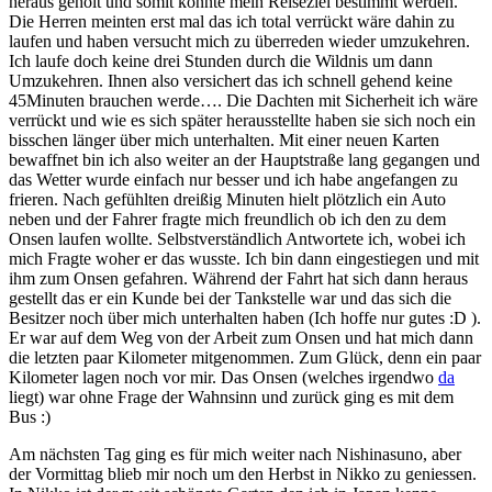
heraus geholt und somit konnte mein Reiseziel bestimmt werden.
Die Herren meinten erst mal das ich total verrückt wäre dahin zu
laufen und haben versucht mich zu überreden wieder umzukehren.
Ich laufe doch keine drei Stunden durch die Wildnis um dann
Umzukehren. Ihnen also versichert das ich schnell gehend keine
45Minuten brauchen werde…. Die Dachten mit Sicherheit ich wäre
verrückt und wie es sich später herausstellte haben sie sich noch ein
bisschen länger über mich unterhalten. Mit einer neuen Karten
bewaffnet bin ich also weiter an der Hauptstraße lang gegangen und
das Wetter wurde einfach nur besser und ich habe angefangen zu
frieren. Nach gefühlten dreißig Minuten hielt plötzlich ein Auto
neben und der Fahrer fragte mich freundlich ob ich den zu dem
Onsen laufen wollte. Selbstverständlich Antwortete ich, wobei ich
mich Fragte woher er das wusste. Ich bin dann eingestiegen und mit
ihm zum Onsen gefahren. Während der Fahrt hat sich dann heraus
gestellt das er ein Kunde bei der Tankstelle war und das sich die
Besitzer noch über mich unterhalten haben (Ich hoffe nur gutes :D ).
Er war auf dem Weg von der Arbeit zum Onsen und hat mich dann
die letzten paar Kilometer mitgenommen. Zum Glück, denn ein paar
Kilometer lagen noch vor mir. Das Onsen (welches irgendwo
da
liegt) war ohne Frage der Wahnsinn und zurück ging es mit dem
Bus :)
Am nächsten Tag ging es für mich weiter nach Nishinasuno, aber
der Vormittag blieb mir noch um den Herbst in Nikko zu geniessen.