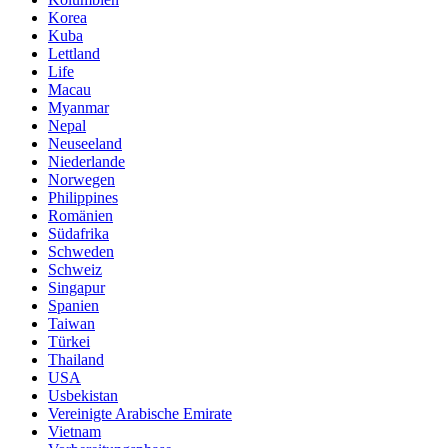
Korea
Kuba
Lettland
Life
Macau
Myanmar
Nepal
Neuseeland
Niederlande
Norwegen
Philippines
Romänien
Südafrika
Schweden
Schweiz
Singapur
Spanien
Taiwan
Türkei
Thailand
USA
Usbekistan
Vereinigte Arabische Emirate
Vietnam