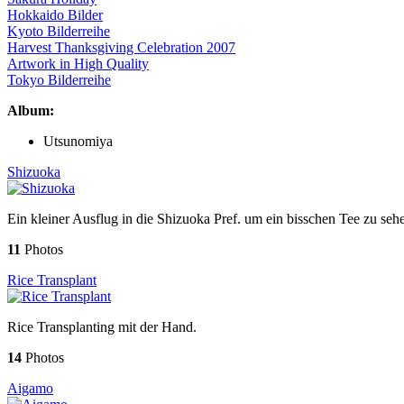
Hokkaido Bilder
Kyoto Bilderreihe
Harvest Thanksgiving Celebration 2007
Artwork in High Quality
Tokyo Bilderreihe
Album:
Utsunomiya
Shizuoka
Ein kleiner Ausflug in die Shizuoka Pref. um ein bisschen Tee zu seh
11
Photos
Rice Transplant
Rice Transplanting mit der Hand.
14
Photos
Aigamo