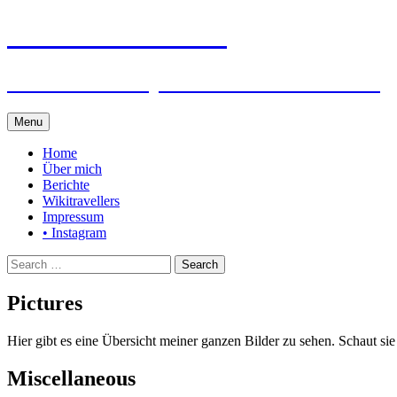
Steffen auf Reisen
Berichte und Tips rund um meine Reisen
Skip
Menu
to
content
Home
Über mich
Berichte
Wikitravellers
Impressum
• Instagram
Search
for:
Pictures
Hier gibt es eine Übersicht meiner ganzen Bilder zu sehen. Schaut s
Miscellaneous