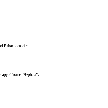
and Bahara-sensei :)
ndicapped home "Hephata".