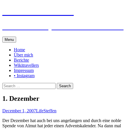
Steffen auf Reisen
Berichte und Tips rund um meine Reisen
Skip
Menu
to
content
Home
Über mich
Berichte
Wikitravellers
Impressum
• Instagram
Search
for:
1. Dezember
December 1, 2007
Life
Steffen
Der Dezember hat auch bei uns angefangen und durch eine noble
Spende von Almut hat jeder einen Adventskalender. Na dann mal