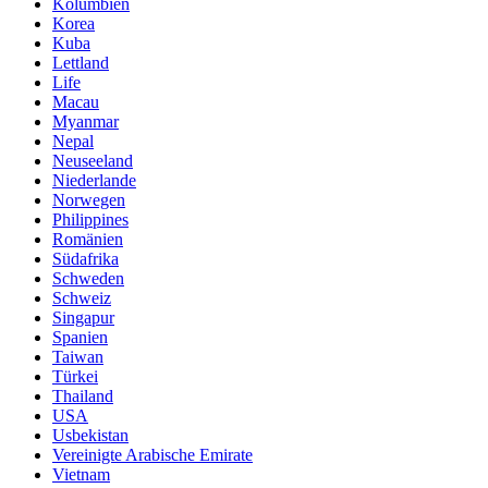
Kolumbien
Korea
Kuba
Lettland
Life
Macau
Myanmar
Nepal
Neuseeland
Niederlande
Norwegen
Philippines
Romänien
Südafrika
Schweden
Schweiz
Singapur
Spanien
Taiwan
Türkei
Thailand
USA
Usbekistan
Vereinigte Arabische Emirate
Vietnam