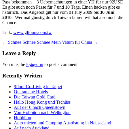
Pass bekommen + 3 Uebernachtungen in einer YH für nur 92USD.
Es gibt auch noch Pässe für 7 und 10 Tage. Einen hacken gibt es
natürlich. Das Angebot gilt nur vom 01 July 2009 bis
30 Juni
2010
. Wer mal günstig durch Taiwan fahren will hat also noch die
Chance.
Link:
www.gftours.com.tw
Post
←
Schnee Schnee Schnee
Mein Visum für China
→
navigation
Leave a Reply
You must be
logged in
to post a comment.
Recently Written
9floor Co-Living in Taipei
Quarantäne Hotels
Die Taiwan Gold Card
Hallo Hong Kong und Tschüss
Auf der 6 nach Queenstown
Von Hobbiton nach Wellington
Hobbiton
Auto mieten und Camping Ausrüstung in Neuseeland
Auf nach Auckland