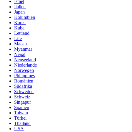
Israel
Italien
Japan
Kolumbien
Korea
Kuba
Lettland
Life
Macau
Myanmar
Nepal
Neuseeland
Niederlande
Norwegen
Philippines
Romänien
Südafrika
Schweden
Schweiz
Singapur
Spanien
Taiwan
Türkei
Thailand
USA