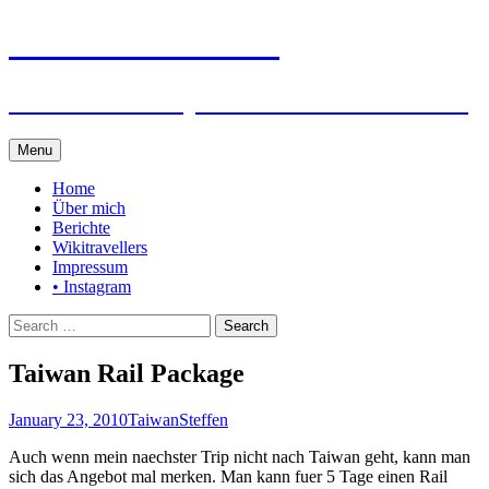
Steffen auf Reisen
Berichte und Tips rund um meine Reisen
Skip
Menu
to
content
Home
Über mich
Berichte
Wikitravellers
Impressum
• Instagram
Search
for:
Taiwan Rail Package
January 23, 2010
Taiwan
Steffen
Auch wenn mein naechster Trip nicht nach Taiwan geht, kann man
sich das Angebot mal merken. Man kann fuer 5 Tage einen Rail