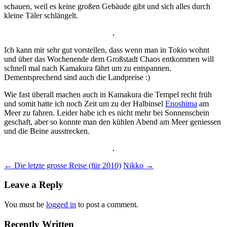
schauen, weil es keine großen Gebäude gibt und sich alles durch
kleine Täler schlängelt.
Ich kann mir sehr gut vorstellen, dass wenn man in Tokio wohnt
und über das Wochenende dem Großstadt Chaos entkommen will
schnell mal nach Kamakura fährt um zu entspannen.
Dementsprechend sind auch die Landpreise :)
Wie fast überall machen auch in Kamakura die Tempel recht früh
und somit hatte ich noch Zeit um zu der Halbinsel
Enoshima
am
Meer zu fahren. Leider habe ich es nicht mehr bei Sonnenschein
geschaft, aber so konnte man den kühlen Abend am Meer geniessen
und die Beine ausstrecken.
Post
←
Die letzte grosse Reise (für 2010)
Nikko
→
navigation
Leave a Reply
You must be
logged in
to post a comment.
Recently Written