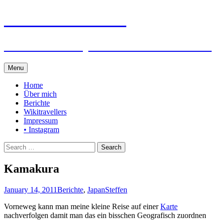
Steffen auf Reisen
Berichte und Tips rund um meine Reisen
Skip
Menu
to
content
Home
Über mich
Berichte
Wikitravellers
Impressum
• Instagram
Search
for:
Kamakura
January 14, 2011
Berichte
,
Japan
Steffen
Vorneweg kann man meine kleine Reise auf einer
Karte
nachverfolgen damit man das ein bisschen Geografisch zuordnen