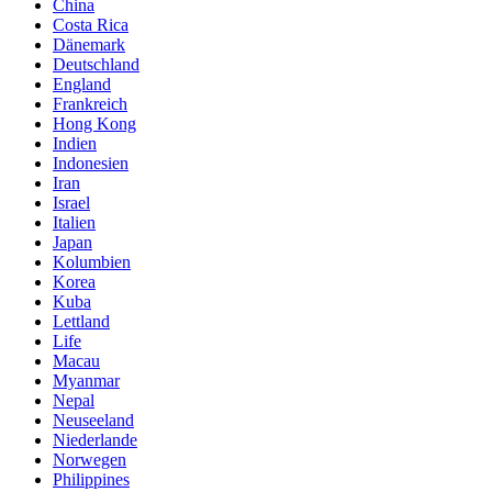
China
Costa Rica
Dänemark
Deutschland
England
Frankreich
Hong Kong
Indien
Indonesien
Iran
Israel
Italien
Japan
Kolumbien
Korea
Kuba
Lettland
Life
Macau
Myanmar
Nepal
Neuseeland
Niederlande
Norwegen
Philippines