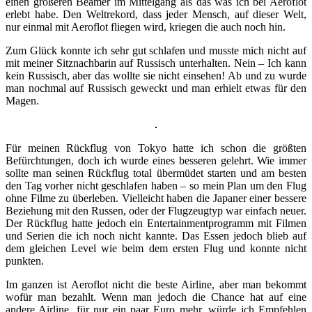
einen größeren Beamer im Mittelgang als das was ich bei Aeroflot
erlebt habe. Den Weltrekord, dass jeder Mensch, auf dieser Welt,
nur einmal mit Aeroflot fliegen wird, kriegen die auch noch hin.
Zum Glück konnte ich sehr gut schlafen und musste mich nicht auf
mit meiner Sitznachbarin auf Russisch unterhalten. Nein – Ich kann
kein Russisch, aber das wollte sie nicht einsehen! Ab und zu wurde
man nochmal auf Russisch geweckt und man erhielt etwas für den
Magen.
Für meinen Rückflug von Tokyo hatte ich schon die größten
Befürchtungen, doch ich wurde eines besseren gelehrt. Wie immer
sollte man seinen Rückflug total übermüdet starten und am besten
den Tag vorher nicht geschlafen haben – so mein Plan um den Flug
ohne Filme zu überleben. Vielleicht haben die Japaner einer bessere
Beziehung mit den Russen, oder der Flugzeugtyp war einfach neuer.
Der Rückflug hatte jedoch ein Entertainmentprogramm mit Filmen
und Serien die ich noch nicht kannte. Das Essen jedoch blieb auf
dem gleichen Level wie beim dem ersten Flug und konnte nicht
punkten.
Im ganzen ist Aeroflot nicht die beste Airline, aber man bekommt
wofür man bezahlt. Wenn man jedoch die Chance hat auf eine
andere Airline, für nur ein paar Euro mehr, würde ich Empfehlen