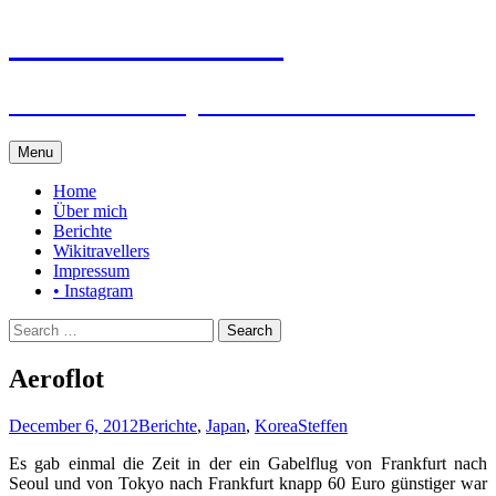
Steffen auf Reisen
Berichte und Tips rund um meine Reisen
Skip
Menu
to
content
Home
Über mich
Berichte
Wikitravellers
Impressum
• Instagram
Search
for:
Aeroflot
December 6, 2012
Berichte
,
Japan
,
Korea
Steffen
Es gab einmal die Zeit in der ein Gabelflug von Frankfurt nach
Seoul und von Tokyo nach Frankfurt knapp 60 Euro günstiger war