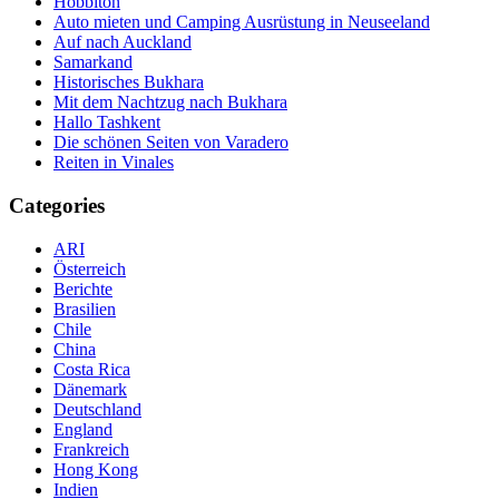
Hobbiton
Auto mieten und Camping Ausrüstung in Neuseeland
Auf nach Auckland
Samarkand
Historisches Bukhara
Mit dem Nachtzug nach Bukhara
Hallo Tashkent
Die schönen Seiten von Varadero
Reiten in Vinales
Categories
ARI
Österreich
Berichte
Brasilien
Chile
China
Costa Rica
Dänemark
Deutschland
England
Frankreich
Hong Kong
Indien