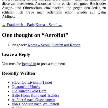
diese zu investieren. Ansonsten lohnt es sich ein gutes Buch oder
Augen- und Ohrenschutz einzupacken und gegen den Jetlag zu
schlafen. Ich freue mich jedenfalls schon wieder auf Qatar
Airlines…
Post
←
Frankreich – Paris
Korea – Seoul
→
navigation
One thought on “
Aeroflot
”
Pingback:
Korea – Seoul | Steffen auf Reisen
Leave a Reply
You must be
logged in
to post a comment.
Recently Written
9floor Co-Living in Taipei
Quarantäne Hotels
Die Taiwan Gold Card
Hallo Hong Kong und Tschüss
Auf der 6 nach Queenstown
Von Hobbiton nach Wellington