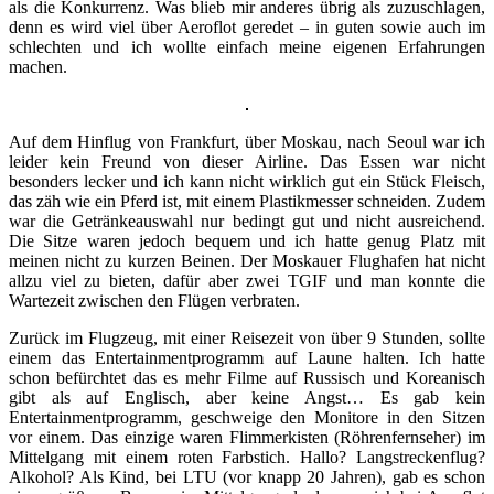
als die Konkurrenz. Was blieb mir anderes übrig als zuzuschlagen,
denn es wird viel über Aeroflot geredet – in guten sowie auch im
schlechten und ich wollte einfach meine eigenen Erfahrungen
machen.
Auf dem Hinflug von Frankfurt, über Moskau, nach Seoul war ich
leider kein Freund von dieser Airline. Das Essen war nicht
besonders lecker und ich kann nicht wirklich gut ein Stück Fleisch,
das zäh wie ein Pferd ist, mit einem Plastikmesser schneiden. Zudem
war die Getränkeauswahl nur bedingt gut und nicht ausreichend.
Die Sitze waren jedoch bequem und ich hatte genug Platz mit
meinen nicht zu kurzen Beinen. Der Moskauer Flughafen hat nicht
allzu viel zu bieten, dafür aber zwei TGIF und man konnte die
Wartezeit zwischen den Flügen verbraten.
Zurück im Flugzeug, mit einer Reisezeit von über 9 Stunden, sollte
einem das Entertainmentprogramm auf Laune halten. Ich hatte
schon befürchtet das es mehr Filme auf Russisch und Koreanisch
gibt als auf Englisch, aber keine Angst… Es gab kein
Entertainmentprogramm, geschweige den Monitore in den Sitzen
vor einem. Das einzige waren Flimmerkisten (Röhrenfernseher) im
Mittelgang mit einem roten Farbstich. Hallo? Langstreckenflug?
Alkohol? Als Kind, bei LTU (vor knapp 20 Jahren), gab es schon