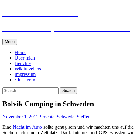
Steffen auf Reisen
Berichte und Tips rund um meine Reisen
Skip
Menu
to
content
Home
Über mich
Berichte
Wikitravellers
Impressum
• Instagram
Search
for:
Bolvik Camping in Schweden
November 1, 2011
Berichte
,
Schweden
Steffen
Eine
Nacht im Auto
sollte genug sein und wir machten uns auf die
Suche nach einem Zeltplatz. Dank Internet und GPS wussten wir