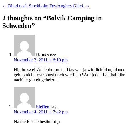
Post
←
Blind nach Stockholm
Des Anglers Glück
→
navigation
2 thoughts on “
Bolvik Camping in
Schweden
”
Hans
says:
November 2, 2011 at 6:19 pm
Hi, ihr zwei Weltenbummler. Das war ja wirklich blau, blauer
geht´s nicht, war sonst noch wer blau? Auf jeden Fall habt ihr
nachher gut eingeheizt…
Steffen
says:
November 4, 2011 at 7:42 pm
Na die Fische bestimmt ;)