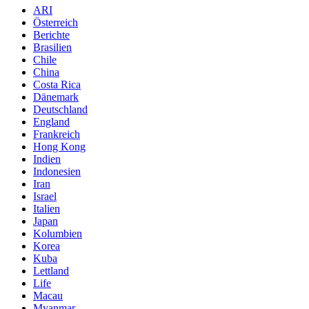
ARI
Österreich
Berichte
Brasilien
Chile
China
Costa Rica
Dänemark
Deutschland
England
Frankreich
Hong Kong
Indien
Indonesien
Iran
Israel
Italien
Japan
Kolumbien
Korea
Kuba
Lettland
Life
Macau
Myanmar