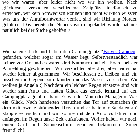
wo wir waren, aber leider nicht wo wir hin wollten. Nach
glücklosen versuchen verschiedene Zeltplätze telefonisch zu
erreichen, wir kein Schwedisch können und nicht wirklich wussten
was uns der Anrufbeantworter verriet, sind wir Richtung Norden
gefahren. Das bereits die Nebensaison eingeläutet wurde hat uns
natürlich bei der Suche geholfen :/
Wir hatten Glück und haben den Campingplatz “
Bolvik Campen
”
gefunden, welcher sogar am Wasser liegt. Selbstverständlich war
keiner vor Ort und es waren drei Nummern auf ein Board bei der
Anmeldung geschrieben. Wir versuchten alle drei, aber leider hat
wieder keiner abgenommen. Wir beschlossen zu bleiben und ein
bisschen die Gegend zu erkunden und das Wasser zu suchen. Wir
wollten ja Angeln :) Nachdem ein leichter Regen einsetzte sind wir
wieder zum Auto und hatten Glück das gerade jemand auf den
Campingplatz gefahren kam. Es war der Mann der Managerin. Was
ein Glück. Nach hunderten versuchen das Tor auf zumachen (in
dem mittlerweile strömenden Regen und er hatte nur Sandalen an)
klappte es endlich und wir konnte mit dem Auto vorfahren und
anfangen im Regen unser Zelt aufzubauen. Vorher haben wir noch
einen Grill und Sonnenschirm geliehen bekommen. Super
freundlich!