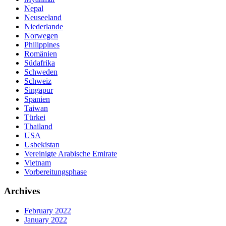
Nepal
Neuseeland
Niederlande
Norwegen
Philippines
Romänien
Südafrika
Schweden
Schweiz
Singapur
Spanien
Taiwan
Türkei
Thailand
USA
Usbekistan
Vereinigte Arabische Emirate
Vietnam
Vorbereitungsphase
Archives
February 2022
January 2022