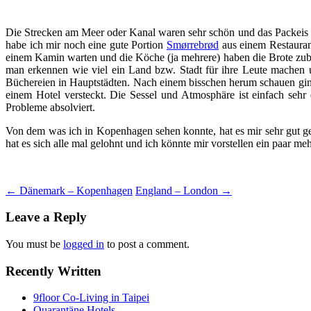
Die Strecken am Meer oder Kanal waren sehr schön und das Packeis wa
habe ich mir noch eine gute Portion
Smørrebrød
aus einem Restauran
einem Kamin warten und die Köche (ja mehrere) haben die Brote zubere
man erkennen wie viel ein Land bzw. Stadt für ihre Leute machen u
Büchereien in Hauptstädten. Nach einem bisschen herum schauen ging
einem Hotel versteckt. Die Sessel und Atmosphäre ist einfach seh
Probleme absolviert.
Von dem was ich in Kopenhagen sehen konnte, hat es mir sehr gut gef
hat es sich alle mal gelohnt und ich könnte mir vorstellen ein paar 
Post
←
Dänemark – Kopenhagen
England – London
→
navigation
Leave a Reply
You must be
logged in
to post a comment.
Recently Written
9floor Co-Living in Taipei
Quarantäne Hotels