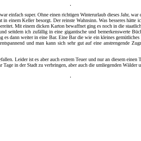
r einfach super. Ohne einen richtigen Winterurlaub dieses Jahr, war 
t in einem Keller besorgt. Der reinste Wahnsinn. Was besseres hätte 
itet. Mit einem dicken Karton bewaffnet ging es noch in die staatlich
nd seitdem ich zufällig in eine gigantische und bemerkenswerte Büch
 es dann weiter in eine Bar. Eine Bar die wie ein kleines gemütlich
r entspannend und man kann sich sehr gut auf eine anstrengende Zugr
allen. Leider ist es aber auch extrem Teuer und nur an diesem einen 
mehr Tage in der Stadt zu verbringen, aber auch die umliegenden Wälder 