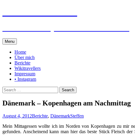
Steffen auf Reisen
Berichte und Tips rund um meine Reisen
Skip
Menu
to
content
Home
Über mich
Berichte
Wikitravellers
Impressum
• Instagram
Search
for:
Dänemark – Kopenhagen am Nachmittag
August 4, 2012
Berichte
,
Dänemark
Steffen
Mein Mittagessen wollte ich im Norden von Kopenhagen zu mir neh
gefunden. Anscheinend kann man hier das beste Stück Fleisch der S