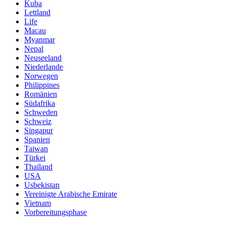
Kuba
Lettland
Life
Macau
Myanmar
Nepal
Neuseeland
Niederlande
Norwegen
Philippines
Romänien
Südafrika
Schweden
Schweiz
Singapur
Spanien
Taiwan
Türkei
Thailand
USA
Usbekistan
Vereinigte Arabische Emirate
Vietnam
Vorbereitungsphase