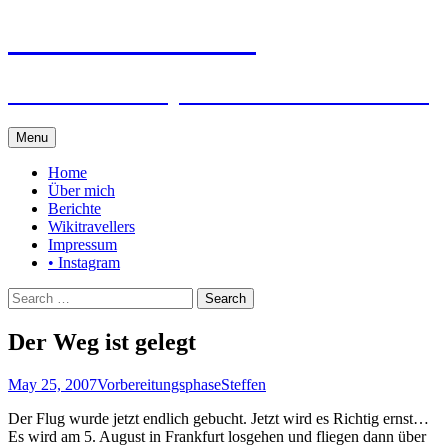
Steffen auf Reisen
Berichte und Tips rund um meine Reisen
Skip
Menu
to
content
Home
Über mich
Berichte
Wikitravellers
Impressum
• Instagram
Search
for:
Der Weg ist gelegt
May 25, 2007
Vorbereitungsphase
Steffen
Der Flug wurde jetzt endlich gebucht. Jetzt wird es Richtig ernst…
Es wird am 5. August in Frankfurt losgehen und fliegen dann über