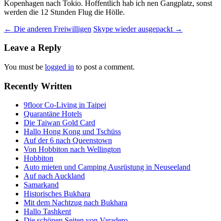
Kopenhagen nach Tokio. Hoffentlich hab ich nen Gangplatz, sonst
werden die 12 Stunden Flug die Hölle.
Post
←
Die anderen Freiwilligen
Skype wieder ausgepackt
→
navigation
Leave a Reply
You must be
logged in
to post a comment.
Recently Written
9floor Co-Living in Taipei
Quarantäne Hotels
Die Taiwan Gold Card
Hallo Hong Kong und Tschüss
Auf der 6 nach Queenstown
Von Hobbiton nach Wellington
Hobbiton
Auto mieten und Camping Ausrüstung in Neuseeland
Auf nach Auckland
Samarkand
Historisches Bukhara
Mit dem Nachtzug nach Bukhara
Hallo Tashkent
Die schönen Seiten von Varadero