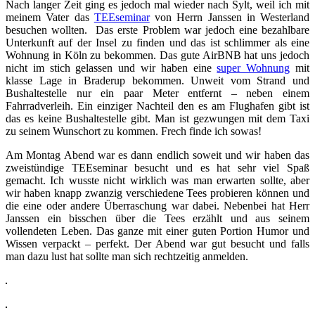
Nach langer Zeit ging es jedoch mal wieder nach Sylt, weil ich mit
meinem Vater das
TEEseminar
von Herrn Janssen in Westerland
besuchen wollten. Das erste Problem war jedoch eine bezahlbare
Unterkunft auf der Insel zu finden und das ist schlimmer als eine
Wohnung in Köln zu bekommen. Das gute AirBNB hat uns jedoch
nicht im stich gelassen und wir haben eine
super Wohnung
mit
klasse Lage in Braderup bekommen. Unweit vom Strand und
Bushaltestelle nur ein paar Meter entfernt – neben einem
Fahrradverleih. Ein einziger Nachteil den es am Flughafen gibt ist
das es keine Bushaltestelle gibt. Man ist gezwungen mit dem Taxi
zu seinem Wunschort zu kommen. Frech finde ich sowas!
Am Montag Abend war es dann endlich soweit und wir haben das
zweistündige TEEseminar besucht und es hat sehr viel Spaß
gemacht. Ich wusste nicht wirklich was man erwarten sollte, aber
wir haben knapp zwanzig verschiedene Tees probieren können und
die eine oder andere Überraschung war dabei. Nebenbei hat Herr
Janssen ein bisschen über die Tees erzählt und aus seinem
vollendeten Leben. Das ganze mit einer guten Portion Humor und
Wissen verpackt – perfekt. Der Abend war gut besucht und falls
man dazu lust hat sollte man sich rechtzeitig anmelden.