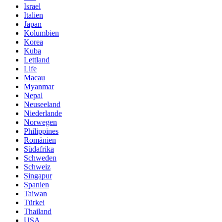
Israel
Italien
Japan
Kolumbien
Korea
Kuba
Lettland
Life
Macau
Myanmar
Nepal
Neuseeland
Niederlande
Norwegen
Philippines
Romänien
Südafrika
Schweden
Schweiz
Singapur
Spanien
Taiwan
Türkei
Thailand
USA