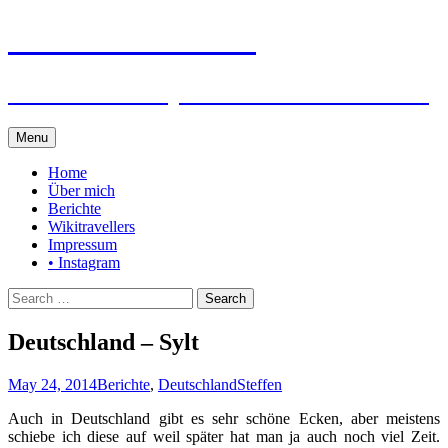
Steffen auf Reisen
Berichte und Tips rund um meine Reisen
Skip
Menu
to
content
Home
Über mich
Berichte
Wikitravellers
Impressum
• Instagram
Search
for:
Deutschland – Sylt
May 24, 2014
Berichte
,
Deutschland
Steffen
Auch in Deutschland gibt es sehr schöne Ecken, aber meistens
schiebe ich diese auf weil später hat man ja auch noch viel Zeit.