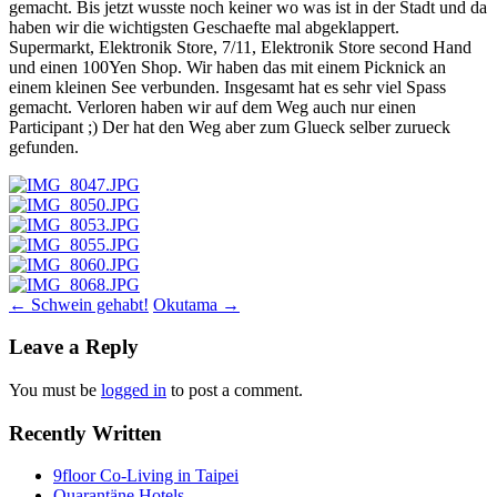
gemacht. Bis jetzt wusste noch keiner wo was ist in der Stadt und da
haben wir die wichtigsten Geschaefte mal abgeklappert.
Supermarkt, Elektronik Store, 7/11, Elektronik Store second Hand
und einen 100Yen Shop. Wir haben das mit einem Picknick an
einem kleinen See verbunden. Insgesamt hat es sehr viel Spass
gemacht. Verloren haben wir auf dem Weg auch nur einen
Participant ;) Der hat den Weg aber zum Glueck selber zurueck
gefunden.
Post
←
Schwein gehabt!
Okutama
→
navigation
Leave a Reply
You must be
logged in
to post a comment.
Recently Written
9floor Co-Living in Taipei
Quarantäne Hotels