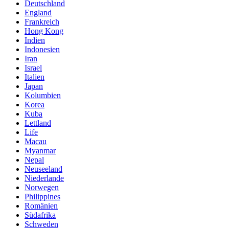
Deutschland
England
Frankreich
Hong Kong
Indien
Indonesien
Iran
Israel
Italien
Japan
Kolumbien
Korea
Kuba
Lettland
Life
Macau
Myanmar
Nepal
Neuseeland
Niederlande
Norwegen
Philippines
Romänien
Südafrika
Schweden