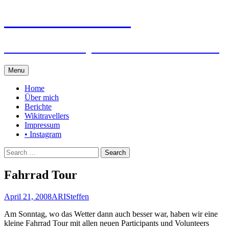
Steffen auf Reisen
Berichte und Tips rund um meine Reisen
Skip
Menu
to
content
Home
Über mich
Berichte
Wikitravellers
Impressum
• Instagram
Search
for:
Fahrrad Tour
April 21, 2008
ARI
Steffen
Am Sonntag, wo das Wetter dann auch besser war, haben wir eine
kleine Fahrrad Tour mit allen neuen Participants und Volunteers