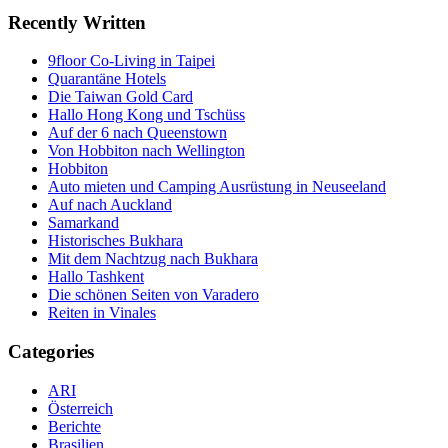
Recently Written
9floor Co-Living in Taipei
Quarantäne Hotels
Die Taiwan Gold Card
Hallo Hong Kong und Tschüss
Auf der 6 nach Queenstown
Von Hobbiton nach Wellington
Hobbiton
Auto mieten und Camping Ausrüstung in Neuseeland
Auf nach Auckland
Samarkand
Historisches Bukhara
Mit dem Nachtzug nach Bukhara
Hallo Tashkent
Die schönen Seiten von Varadero
Reiten in Vinales
Categories
ARI
Österreich
Berichte
Brasilien