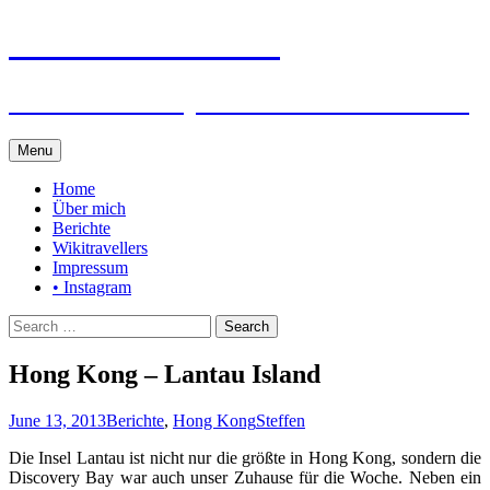
Steffen auf Reisen
Berichte und Tips rund um meine Reisen
Skip
Menu
to
content
Home
Über mich
Berichte
Wikitravellers
Impressum
• Instagram
Search
for:
Hong Kong – Lantau Island
June 13, 2013
Berichte
,
Hong Kong
Steffen
Die Insel Lantau ist nicht nur die größte in Hong Kong, sondern die
Discovery Bay war auch unser Zuhause für die Woche. Neben ein