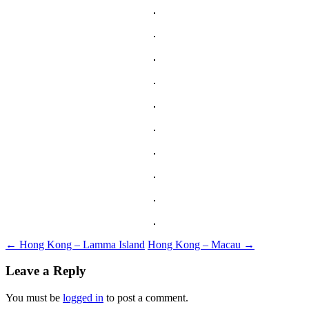
Post
←
Hong Kong – Lamma Island
Hong Kong – Macau
→
navigation
Leave a Reply
You must be
logged in
to post a comment.