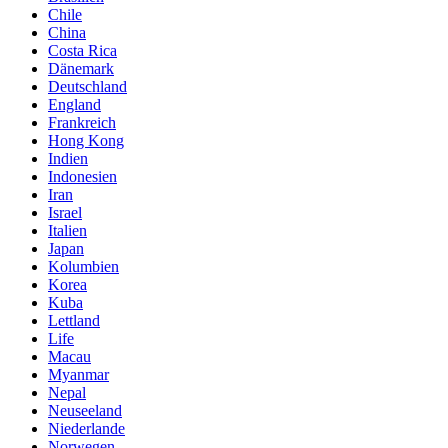
Chile
China
Costa Rica
Dänemark
Deutschland
England
Frankreich
Hong Kong
Indien
Indonesien
Iran
Israel
Italien
Japan
Kolumbien
Korea
Kuba
Lettland
Life
Macau
Myanmar
Nepal
Neuseeland
Niederlande
Norwegen