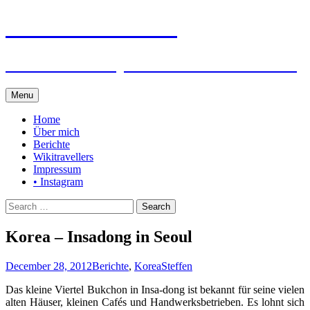
Steffen auf Reisen
Berichte und Tips rund um meine Reisen
Skip
Menu
to
content
Home
Über mich
Berichte
Wikitravellers
Impressum
• Instagram
Search
for:
Korea – Insadong in Seoul
December 28, 2012
Berichte
,
Korea
Steffen
Das kleine Viertel Bukchon in Insa-dong ist bekannt für seine vielen
alten Häuser, kleinen Cafés und Handwerksbetrieben. Es lohnt sich