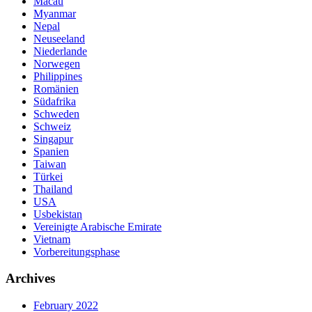
Macau
Myanmar
Nepal
Neuseeland
Niederlande
Norwegen
Philippines
Romänien
Südafrika
Schweden
Schweiz
Singapur
Spanien
Taiwan
Türkei
Thailand
USA
Usbekistan
Vereinigte Arabische Emirate
Vietnam
Vorbereitungsphase
Archives
February 2022