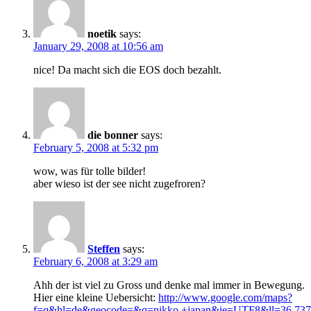
noetik
says:
January 29, 2008 at 10:56 am
nice! Da macht sich die EOS doch bezahlt.
die bonner
says:
February 5, 2008 at 5:32 pm
wow, was für tolle bilder!
aber wieso ist der see nicht zugefroren?
Steffen
says:
February 6, 2008 at 3:29 am
Ahh der ist viel zu Gross und denke mal immer in Bewegung.
Hier eine kleine Uebersicht:
http://www.google.com/maps?
f=q&hl=de&geocode=&q=nikko,+japan&ie=UTF8&ll=36.73