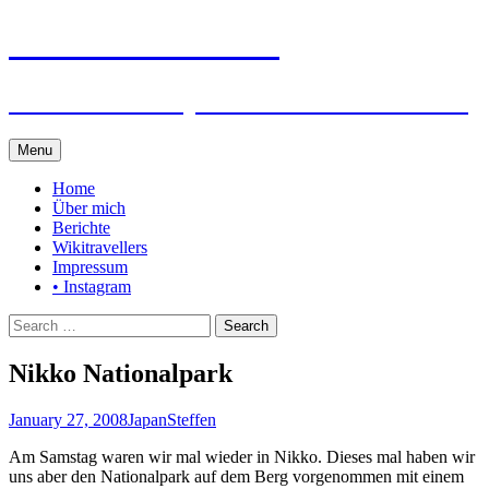
Steffen auf Reisen
Berichte und Tips rund um meine Reisen
Skip
Menu
to
content
Home
Über mich
Berichte
Wikitravellers
Impressum
• Instagram
Search
for:
Nikko Nationalpark
January 27, 2008
Japan
Steffen
Am Samstag waren wir mal wieder in Nikko. Dieses mal haben wir
uns aber den Nationalpark auf dem Berg vorgenommen mit einem