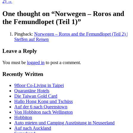
2)
→
navigation
One thought on “
Norwegen – Roros and
the Femundlopet (Teil 1)
”
Pingback:
Norwegen – Roros and the Femundlopet (Teil 2) |
Steffen auf Reisen
Leave a Reply
You must be
logged in
to post a comment.
Recently Written
9floor Co-Living in Taipei
Quarantäne Hotels
Die Taiwan Gold Card
Hallo Hong Kong und Tschüss
Auf der 6 nach Queenstown
Von Hobbiton nach Wellington
Hobbiton
Auto mieten und Camping Ausrüstung in Neuseeland
Auf nach Auckland