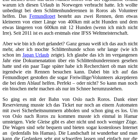
warum ich diesen Urlaub in Norwegen verbracht hatte. Ich wollte
unbedingt bei dem Schlittenhunderennen in Roros als Volunteer
helfen. Das
Femundlopet
besteht aus zwei Rennen, dem etwas
kleineren von einer Länge von 400km mit acht Hunden und dem
etwas längeren von 600km mit 12 Hunden (wenn ich mich nicht
Irre). Seit 2011 ist es auch erstmals eine IFSS Weltmeisterschaft.
Aber wie bin ich dort gelandet? Ganz genau weiß ich das auch nicht
mehr, aber ich mochte Schlittenhunde schon sehr lange (wie ich
schon im
Japan Urlaub
zeigte). Ich glaube das ich im vergangenen
Jahr eine Dokumenatation über ein Schlittenhunderennen gesehen
hatte und ein paar Tage später habe ich Recherchiert ob man nicht
irgendwie ein Rennen besuchen kann. Dabei bin ich auf das
Femundlopet gestoßen die sogar Freiwillige/Volunteers akzeptieren
die bei dem Ablauf helfen. Perfekt – oder nicht? So kann man noch
ein bisschen mehr machen als nur im Schnee herumzustehen.
So ging es mit der Bahn von Oslo nach Roros. Dank einer
Reservierung musste ich das Ticket nur noch an einem Automaten
mit zwei Sicherheitsnummern abholen und schon ging es los. Um
von Oslo nach Roros zu kommen musste ich einmal in Hamar
umsteigen. Viele Gleise gibt es aber nicht und noch weniger Züge.
Die Wagen sind sehr bequem und bieten sogar kostenloses Internet
an (jedenfalls bis Hamas). Die Landschaft ist wunderbar und man
kann die Gedanken sehr gut schweifen lassen und einfach nur die