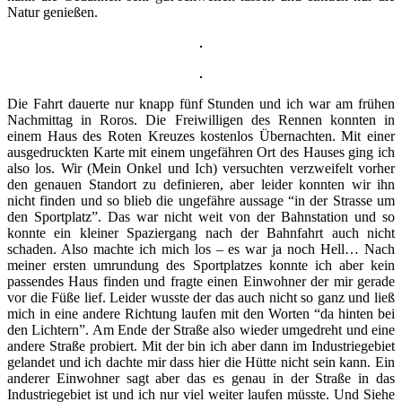
Natur genießen.
Die Fahrt dauerte nur knapp fünf Stunden und ich war am frühen
Nachmittag in Roros. Die Freiwilligen des Rennen konnten in
einem Haus des Roten Kreuzes kostenlos Übernachten. Mit einer
ausgedruckten Karte mit einem ungefähren Ort des Hauses ging ich
also los. Wir (Mein Onkel und Ich) versuchten verzweifelt vorher
den genauen Standort zu definieren, aber leider konnten wir ihn
nicht finden und so blieb die ungefähre aussage “in der Strasse um
den Sportplatz”. Das war nicht weit von der Bahnstation und so
konnte ein kleiner Spaziergang nach der Bahnfahrt auch nicht
schaden. Also machte ich mich los – es war ja noch Hell… Nach
meiner ersten umrundung des Sportplatzes konnte ich aber kein
passendes Haus finden und fragte einen Einwohner der mir gerade
vor die Füße lief. Leider wusste der das auch nicht so ganz und ließ
mich in eine andere Richtung laufen mit den Worten “da hinten bei
den Lichtern”. Am Ende der Straße also wieder umgedreht und eine
andere Straße probiert. Mit der bin ich aber dann im Industriegebiet
gelandet und ich dachte mir dass hier die Hütte nicht sein kann. Ein
anderer Einwohner sagt aber das es genau in der Straße in das
Industriegebiet ist und ich nur viel weiter laufen müsste. Und Siehe