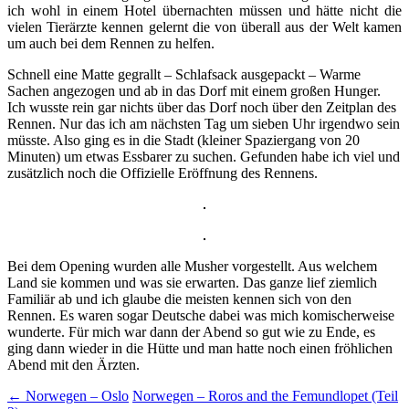
ich wohl in einem Hotel übernachten müssen und hätte nicht die
vielen Tierärzte kennen gelernt die von überall aus der Welt kamen
um auch bei dem Rennen zu helfen.
Schnell eine Matte gegrallt – Schlafsack ausgepackt – Warme
Sachen angezogen und ab in das Dorf mit einem großen Hunger.
Ich wusste rein gar nichts über das Dorf noch über den Zeitplan des
Rennen. Nur das ich am nächsten Tag um sieben Uhr irgendwo sein
müsste. Also ging es in die Stadt (kleiner Spaziergang von 20
Minuten) um etwas Essbarer zu suchen. Gefunden habe ich viel und
zusätzlich noch die Offizielle Eröffnung des Rennens.
Bei dem Opening wurden alle Musher vorgestellt. Aus welchem
Land sie kommen und was sie erwarten. Das ganze lief ziemlich
Familiär ab und ich glaube die meisten kennen sich von den
Rennen. Es waren sogar Deutsche dabei was mich komischerweise
wunderte. Für mich war dann der Abend so gut wie zu Ende, es
ging dann wieder in die Hütte und man hatte noch einen fröhlichen
Abend mit den Ärzten.
Post
←
Norwegen – Oslo
Norwegen – Roros and the Femundlopet (Teil