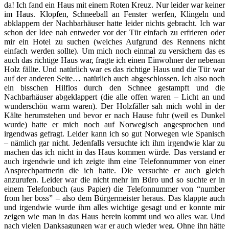
da! Ich fand ein Haus mit einem Roten Kreuz. Nur leider war keiner
im Haus. Klopfen, Schneeball an Fenster werfen, Klingeln und
abklappern der Nachbarhäuser hatte leider nichts gebracht. Ich war
schon der Idee nah entweder vor der Tür einfach zu erfrieren oder
mir ein Hotel zu suchen (welches Aufgrund des Rennens nicht
einfach werden sollte). Um mich noch einmal zu versichern das es
auch das richtige Haus war, fragte ich einen Einwohner der nebenan
Holz fällte. Und natürlich war es das richtige Haus und die Tür war
auf der anderen Seite… natürlich auch abgeschlossen. Ich also noch
ein bisschen Hilflos durch den Schnee gestampft und die
Nachbarhäuser abgeklappert (die alle offen waren – Licht an und
wunderschön warm waren). Der Holzfäller sah mich wohl in der
Kälte herumstehen und bevor er nach Hause fuhr (weil es Dunkel
wurde) hatte er mich noch auf Norwegisch angesprochen und
irgendwas gefragt. Leider kann ich so gut Norwegen wie Spanisch
– nämlich gar nicht. Jedenfalls versuchte ich ihm irgendwie klar zu
machen das ich nicht in das Haus kommen würde. Das verstand er
auch irgendwie und ich zeigte ihm eine Telefonnummer von einer
Ansprechpartnerin die ich hatte. Die versuchte er auch gleich
anzurufen. Leider war die nicht mehr im Büro und so suchte er in
einem Telefonbuch (aus Papier) die Telefonnummer von “number
from her boss” – also dem Bürgermeister heraus. Das klappte auch
und irgendwie wurde ihm alles wichtige gesagt und er konnte mir
zeigen wie man in das Haus herein kommt und wo alles war. Und
nach vielen Danksagungen war er auch wieder weg. Ohne ihn hätte