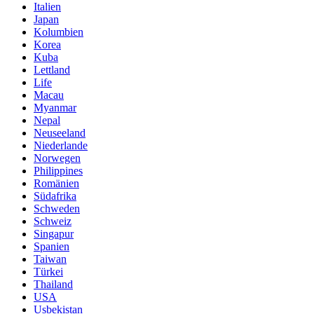
Italien
Japan
Kolumbien
Korea
Kuba
Lettland
Life
Macau
Myanmar
Nepal
Neuseeland
Niederlande
Norwegen
Philippines
Romänien
Südafrika
Schweden
Schweiz
Singapur
Spanien
Taiwan
Türkei
Thailand
USA
Usbekistan