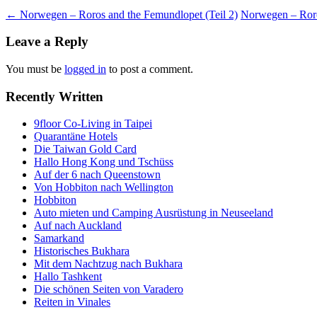
Post
←
Norwegen – Roros and the Femundlopet (Teil 2)
Norwegen – Roro
navigation
Leave a Reply
You must be
logged in
to post a comment.
Recently Written
9floor Co-Living in Taipei
Quarantäne Hotels
Die Taiwan Gold Card
Hallo Hong Kong und Tschüss
Auf der 6 nach Queenstown
Von Hobbiton nach Wellington
Hobbiton
Auto mieten und Camping Ausrüstung in Neuseeland
Auf nach Auckland
Samarkand
Historisches Bukhara
Mit dem Nachtzug nach Bukhara
Hallo Tashkent
Die schönen Seiten von Varadero
Reiten in Vinales