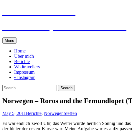
Steffen auf Reisen
Berichte und Tips rund um meine Reisen
Skip
Menu
to
content
Home
Über mich
Berichte
Wikitravellers
Impressum
• Instagram
Search
for:
Norwegen – Roros and the Femundlopet (Te
May 5, 2011
Berichte
,
Norwegen
Steffen
Es war endlich zwölf Uhr, das Wetter wurde herrlich Sonnig und da
der hinter der ersten Kurve war. Meine Aufgabe war es aufzupassen d