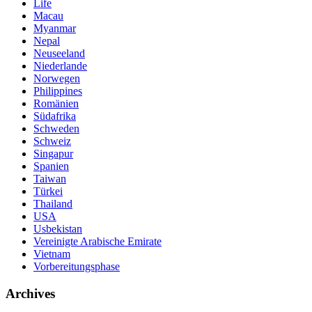
Life
Macau
Myanmar
Nepal
Neuseeland
Niederlande
Norwegen
Philippines
Romänien
Südafrika
Schweden
Schweiz
Singapur
Spanien
Taiwan
Türkei
Thailand
USA
Usbekistan
Vereinigte Arabische Emirate
Vietnam
Vorbereitungsphase
Archives