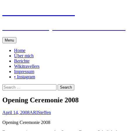
Steffen auf Reisen
Berichte und Tips rund um meine Reisen
Skip
Menu
to
content
Home
Über mich
Berichte
Wikitravellers
Impressum
• Instagram
Search
for:
Opening Ceremonie 2008
April 14, 2008
ARI
Steffen
Opening Ceremonie 2008