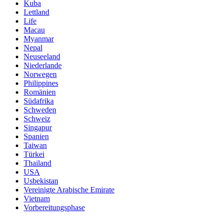
Kuba
Lettland
Life
Macau
Myanmar
Nepal
Neuseeland
Niederlande
Norwegen
Philippines
Romänien
Südafrika
Schweden
Schweiz
Singapur
Spanien
Taiwan
Türkei
Thailand
USA
Usbekistan
Vereinigte Arabische Emirate
Vietnam
Vorbereitungsphase