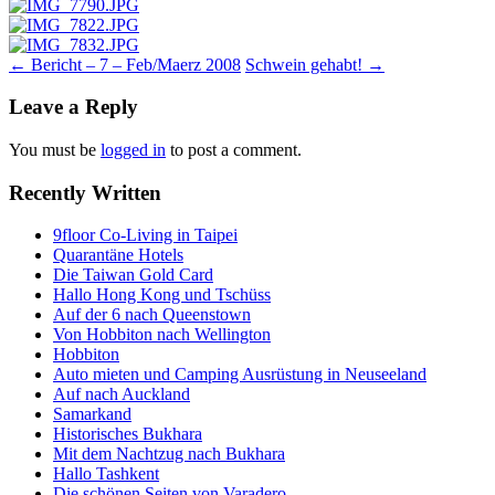
Post
←
Bericht – 7 – Feb/Maerz 2008
Schwein gehabt!
→
navigation
Leave a Reply
You must be
logged in
to post a comment.
Recently Written
9floor Co-Living in Taipei
Quarantäne Hotels
Die Taiwan Gold Card
Hallo Hong Kong und Tschüss
Auf der 6 nach Queenstown
Von Hobbiton nach Wellington
Hobbiton
Auto mieten und Camping Ausrüstung in Neuseeland
Auf nach Auckland
Samarkand
Historisches Bukhara
Mit dem Nachtzug nach Bukhara
Hallo Tashkent
Die schönen Seiten von Varadero