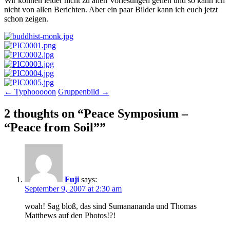
Wir können leider nicht zu allen Vorlesungen gehen und so kann ich
nicht von allen Berichten. Aber ein paar Bilder kann ich euch jetzt
schon zeigen.
Post
←
Typhooooon
Gruppenbild
→
navigation
2 thoughts on “
Peace Symposium –
“Peace from Soil”
”
Fuji
says:
September 9, 2007 at 2:30 am
woah! Sag bloß, das sind Sumanananda und Thomas
Matthews auf den Photos!?!