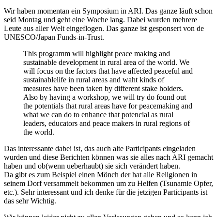
Wir haben momentan ein Symposium in ARI. Das ganze läuft schon
seid Montag und geht eine Woche lang. Dabei wurden mehrere
Leute aus aller Welt eingeflogen. Das ganze ist gesponsert von de
UNESCO/Japan Funds-in-Trust.
This programm will highlight peace making and
sustainable development in rural area of the world. We
will focus on the factors that have affected peaceful and
sustainablelife in rural areas and waht kinds of
measures have been taken by different stake holders.
Also by having a workshop, we will try do found out
the potentials that rural areas have for peacemaking and
what we can do to enhance that potencial as rural
leaders, educators and peace makers in rural regions of
the world.
Das interessante dabei ist, das auch alte Participants eingeladen
wurden und diese Berichten können was sie alles nach ARI gemacht
haben und ob(wenn ueberhaubt) sie sich verändert haben.
Da gibt es zum Beispiel einen Mönch der hat alle Religionen in
seinem Dorf versammelt bekommen um zu Helfen (Tsunamie Opfer,
etc.). Sehr interessant und ich denke für die jetzigen Participants ist
das sehr Wichtig.