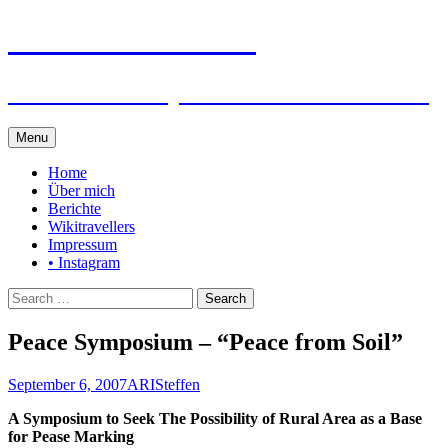
Steffen auf Reisen
Berichte und Tips rund um meine Reisen
Skip
Menu
to
content
Home
Über mich
Berichte
Wikitravellers
Impressum
• Instagram
Search
for:
Peace Symposium – “Peace from Soil”
September 6, 2007
ARI
Steffen
A Symposium to Seek The Possibility of Rural Area as a Base
for Pease Marking