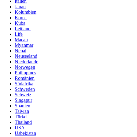
Italien
Japan
Kolumbien
Korea
Kuba
Lettland
Life
Macau
Myanmar
Nepal
Neuseeland
Niederlande
Norwegen
Philippines
Romänien
Südafrika
Schweden
Schweiz
Singapur
Spanien
Taiwan
Türkei
Thailand
USA
Usbekistan