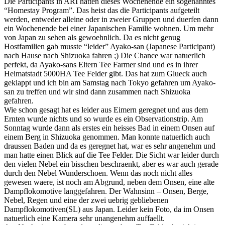
Die Participants in ARI hatten dieses Wochenende ein sogenanntes
“Homestay Program”. Das heist das die Participants aufgeteilt
werden, entweder alleine oder in zweier Gruppen und duerfen dann
ein Wochenende bei einer Japanischen Familie wohnen. Um mehr
von Japan zu sehen als gewoehnlich. Da es nicht genug
Hostfamilien gab musste “leider” Ayako-san (Japanese Participant)
nach Hause nach Shizuoka fahren ;) Die Chance war natuerlich
perfekt, da Ayako-sans Eltern Tee Farmer sind und es in ihrer
Heimatstadt 5000HA Tee Felder gibt. Das hat zum Glueck auch
geklappt und ich bin am Samstag nach Tokyo gefahren um Ayako-
san zu treffen und wir sind dann zusammen nach Shizuoka
gefahren.
Wie schon gesagt hat es leider aus Eimern geregnet und aus dem
Ernten wurde nichts und so wurde es ein Observationstrip. Am
Sonntag wurde dann als erstes ein heisses Bad in einem Onsen auf
einem Berg in Shizuoka genommen. Man konnte natuerlich auch
draussen Baden und da es geregnet hat, war es sehr angenehm und
man hatte einen Blick auf die Tee Felder. Die Sicht war leider durch
den vielen Nebel ein bisschen beschraenkt, aber es war auch gerade
durch den Nebel Wunderschoen. Wenn das noch nicht alles
gewesen waere, ist noch am Abgrund, neben dem Onsen, eine alte
Dampflokomotive langgefahren. Der Wahnsinn – Onsen, Berge,
Nebel, Regen und eine der zwei uebrig gebliebenen
Dampflokomotiven(SL) aus Japan. Leider kein Foto, da im Onsen
natuerlich eine Kamera sehr unangenehm auffaellt.