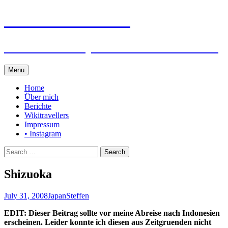
Steffen auf Reisen
Berichte und Tips rund um meine Reisen
Skip
Menu
to
content
Home
Über mich
Berichte
Wikitravellers
Impressum
• Instagram
Search
for:
Shizuoka
July 31, 2008
Japan
Steffen
EDIT: Dieser Beitrag sollte vor meine Abreise nach Indonesien
erscheinen. Leider konnte ich diesen aus Zeitgruenden nicht