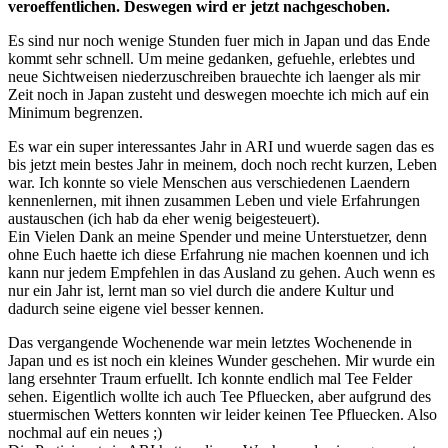
veroeffentlichen. Deswegen wird er jetzt nachgeschoben.
Es sind nur noch wenige Stunden fuer mich in Japan und das Ende
kommt sehr schnell. Um meine gedanken, gefuehle, erlebtes und
neue Sichtweisen niederzuschreiben brauechte ich laenger als mir
Zeit noch in Japan zusteht und deswegen moechte ich mich auf ein
Minimum begrenzen.
Es war ein super interessantes Jahr in ARI und wuerde sagen das es
bis jetzt mein bestes Jahr in meinem, doch noch recht kurzen, Leben
war. Ich konnte so viele Menschen aus verschiedenen Laendern
kennenlernen, mit ihnen zusammen Leben und viele Erfahrungen
austauschen (ich hab da eher wenig beigesteuert).
Ein Vielen Dank an meine Spender und meine Unterstuetzer, denn
ohne Euch haette ich diese Erfahrung nie machen koennen und ich
kann nur jedem Empfehlen in das Ausland zu gehen. Auch wenn es
nur ein Jahr ist, lernt man so viel durch die andere Kultur und
dadurch seine eigene viel besser kennen.
Das vergangende Wochenende war mein letztes Wochenende in
Japan und es ist noch ein kleines Wunder geschehen. Mir wurde ein
lang ersehnter Traum erfuellt. Ich konnte endlich mal Tee Felder
sehen. Eigentlich wollte ich auch Tee Pfluecken, aber aufgrund des
stuermischen Wetters konnten wir leider keinen Tee Pfluecken. Also
nochmal auf ein neues ;)