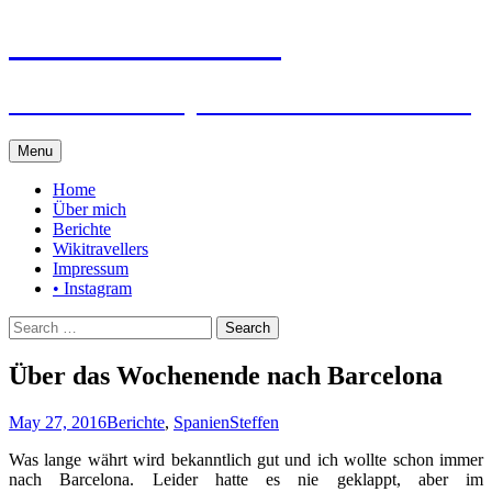
Steffen auf Reisen
Berichte und Tips rund um meine Reisen
Skip
Menu
to
content
Home
Über mich
Berichte
Wikitravellers
Impressum
• Instagram
Search
for:
Über das Wochenende nach Barcelona
May 27, 2016
Berichte
,
Spanien
Steffen
Was lange währt wird bekanntlich gut und ich wollte schon immer
nach Barcelona. Leider hatte es nie geklappt, aber im