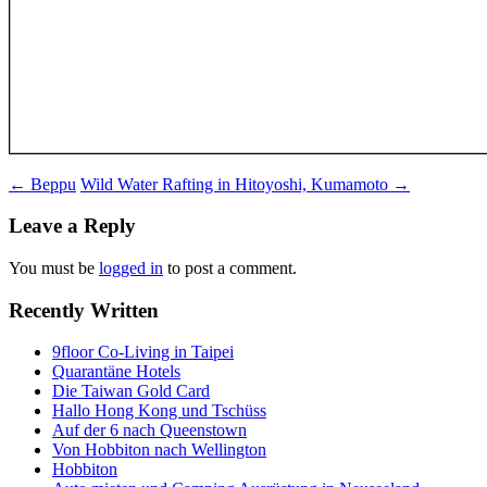
Post
←
Beppu
Wild Water Rafting in Hitoyoshi, Kumamoto
→
navigation
Leave a Reply
You must be
logged in
to post a comment.
Recently Written
9floor Co-Living in Taipei
Quarantäne Hotels
Die Taiwan Gold Card
Hallo Hong Kong und Tschüss
Auf der 6 nach Queenstown
Von Hobbiton nach Wellington
Hobbiton