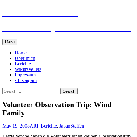
Steffen auf Reisen
Berichte und Tips rund um meine Reisen
Skip
Menu
to
content
Home
Über mich
Berichte
Wikitravellers
Impressum
• Instagram
Search
for:
Volunteer Observation Trip: Wind
Family
May 19, 2008
ARI
,
Berichte
,
Japan
Steffen
Letzte Woche haben die Volunteers einen kleinen Observationstrip