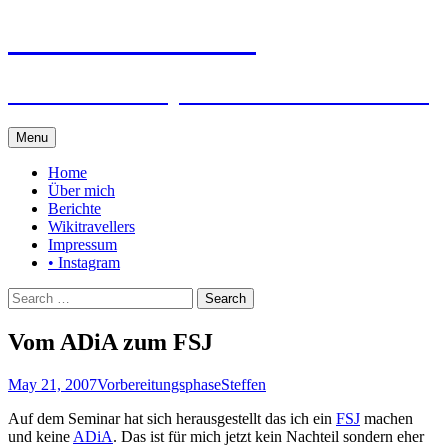
Steffen auf Reisen
Berichte und Tips rund um meine Reisen
Skip
Menu
to
content
Home
Über mich
Berichte
Wikitravellers
Impressum
• Instagram
Search
for:
Vom ADiA zum FSJ
May 21, 2007
Vorbereitungsphase
Steffen
Auf dem Seminar hat sich herausgestellt das ich ein
FSJ
machen
und keine
ADiA
. Das ist für mich jetzt kein Nachteil sondern eher