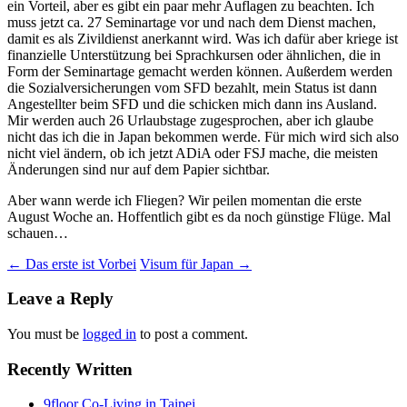
ein Vorteil, aber es gibt ein paar mehr Auflagen zu beachten. Ich
muss jetzt ca. 27 Seminartage vor und nach dem Dienst machen,
damit es als Zivildienst anerkannt wird. Was ich dafür aber kriege ist
finanzielle Unterstützung bei Sprachkursen oder ähnlichen, die in
Form der Seminartage gemacht werden können. Außerdem werden
die Sozialversicherungen vom SFD bezahlt, mein Status ist dann
Angestellter beim SFD und die schicken mich dann ins Ausland.
Mir werden auch 26 Urlaubstage zugesprochen, aber ich glaube
nicht das ich die in Japan bekommen werde. Für mich wird sich also
nicht viel ändern, ob ich jetzt ADiA oder FSJ mache, die meisten
Änderungen sind nur auf dem Papier sichtbar.
Aber wann werde ich Fliegen? Wir peilen momentan die erste
August Woche an. Hoffentlich gibt es da noch günstige Flüge. Mal
schauen…
Post
←
Das erste ist Vorbei
Visum für Japan
→
navigation
Leave a Reply
You must be
logged in
to post a comment.
Recently Written
9floor Co-Living in Taipei