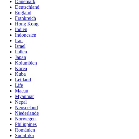
Dänemark
Deutschland
England
Frankreich
Hong Kong
Indien
Indonesien
Iran
Israel
Italien
Japan
Kolumbien
Korea
Kuba
Lettland
Life
Macau
Myanmar
Nepal
Neuseeland
Niederlande
Norwegen
Philippines
Romänien
Südafrika