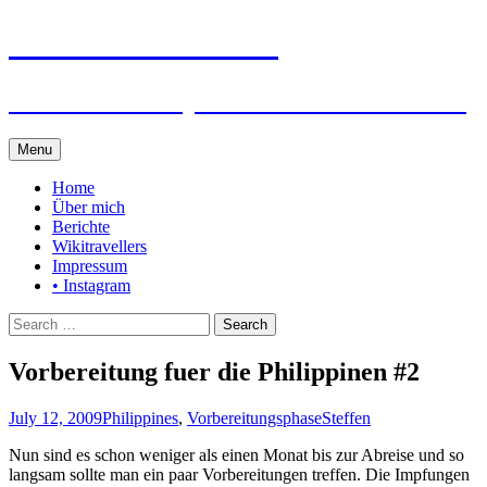
Steffen auf Reisen
Berichte und Tips rund um meine Reisen
Skip
Menu
to
content
Home
Über mich
Berichte
Wikitravellers
Impressum
• Instagram
Search
for:
Vorbereitung fuer die Philippinen #2
July 12, 2009
Philippines
,
Vorbereitungsphase
Steffen
Nun sind es schon weniger als einen Monat bis zur Abreise und so
langsam sollte man ein paar Vorbereitungen treffen. Die Impfungen