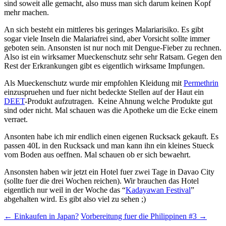
sind soweit alle gemacht, also muss man sich darum keinen Kopf
mehr machen.
An sich besteht ein mittleres bis geringes Malariarisiko. Es gibt
sogar viele Inseln die Malariafrei sind, aber Vorsicht sollte immer
geboten sein. Ansonsten ist nur noch mit Dengue-Fieber zu rechnen.
Also ist ein wirksamer Mueckenschutz sehr sehr Ratsam. Gegen den
Rest der Erkrankungen gibt es eigentlich wirksame Impfungen.
Als Mueckenschutz wurde mir empfohlen Kleidung mit
Permethrin
einzuspruehen und fuer nicht bedeckte Stellen auf der Haut ein
DEET
-Produkt aufzutragen. Keine Ahnung welche Produkte gut
sind oder nicht. Mal schauen was die Apotheke um die Ecke einem
verraet.
Ansonten habe ich mir endlich einen eigenen Rucksack gekauft. Es
passen 40L in den Rucksack und man kann ihn ein kleines Stueck
vom Boden aus oeffnen. Mal schauen ob er sich bewaehrt.
Ansonsten haben wir jetzt ein Hotel fuer zwei Tage in Davao City
(sollte fuer die drei Wochen reichen). Wir brauchen das Hotel
eigentlich nur weil in der Woche das “
Kadayawan Festival
”
abgehalten wird. Es gibt also viel zu sehen ;)
Post
←
Einkaufen in Japan?
Vorbereitung fuer die Philippinen #3
→