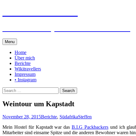
Steffen auf Reisen
Berichte und Tips rund um meine Reisen
Skip
Menu
to
content
Home
Über mich
Berichte
Wikitravellers
Impressum
• Instagram
Search
for:
Weintour um Kapstadt
November 28, 2015
Berichte
,
Südafrika
Steffen
Mein Hostel für Kapstadt war das
B.I.G Packbackers
und ich glaub
Mitarbeiter sind einsame Spitze und die anderen Bewohner waren hin