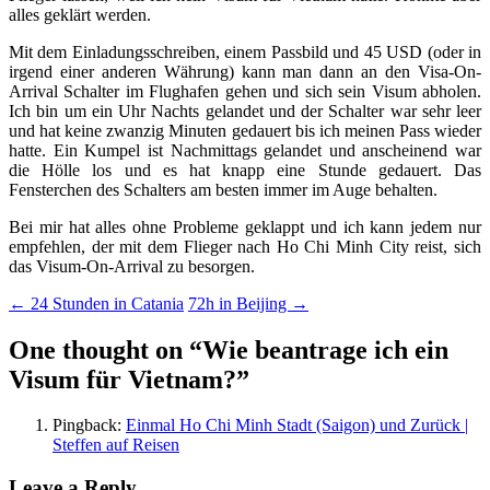
alles geklärt werden.
Mit dem Einladungsschreiben, einem Passbild und 45 USD (oder in
irgend einer anderen Währung) kann man dann an den Visa-On-
Arrival Schalter im Flughafen gehen und sich sein Visum abholen.
Ich bin um ein Uhr Nachts gelandet und der Schalter war sehr leer
und hat keine zwanzig Minuten gedauert bis ich meinen Pass wieder
hatte. Ein Kumpel ist Nachmittags gelandet und anscheinend war
die Hölle los und es hat knapp eine Stunde gedauert. Das
Fensterchen des Schalters am besten immer im Auge behalten.
Bei mir hat alles ohne Probleme geklappt und ich kann jedem nur
empfehlen, der mit dem Flieger nach Ho Chi Minh City reist, sich
das Visum-On-Arrival zu besorgen.
Post
←
24 Stunden in Catania
72h in Beijing
→
navigation
One thought on “
Wie beantrage ich ein
Visum für Vietnam?
”
Pingback:
Einmal Ho Chi Minh Stadt (Saigon) und Zurück |
Steffen auf Reisen
Leave a Reply