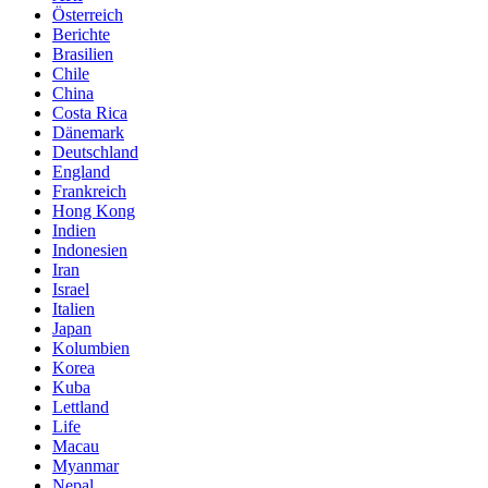
Österreich
Berichte
Brasilien
Chile
China
Costa Rica
Dänemark
Deutschland
England
Frankreich
Hong Kong
Indien
Indonesien
Iran
Israel
Italien
Japan
Kolumbien
Korea
Kuba
Lettland
Life
Macau
Myanmar
Nepal