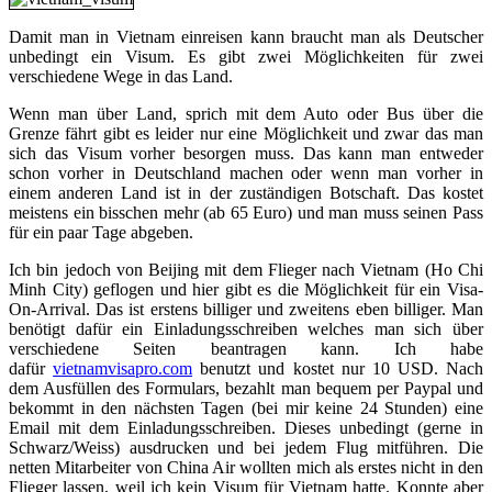
Damit man in Vietnam einreisen kann braucht man als Deutscher
unbedingt ein Visum. Es gibt zwei Möglichkeiten für zwei
verschiedene Wege in das Land.
Wenn man über Land, sprich mit dem Auto oder Bus über die
Grenze fährt gibt es leider nur eine Möglichkeit und zwar das man
sich das Visum vorher besorgen muss. Das kann man entweder
schon vorher in Deutschland machen oder wenn man vorher in
einem anderen Land ist in der zuständigen Botschaft. Das kostet
meistens ein bisschen mehr (ab 65 Euro) und man muss seinen Pass
für ein paar Tage abgeben.
Ich bin jedoch von Beijing mit dem Flieger nach Vietnam (Ho Chi
Minh City) geflogen und hier gibt es die Möglichkeit für ein Visa-
On-Arrival. Das ist erstens billiger und zweitens eben billiger. Man
benötigt dafür ein Einladungsschreiben welches man sich über
verschiedene Seiten beantragen kann. Ich habe
dafür
vietnamvisapro.com
benutzt und kostet nur 10 USD. Nach
dem Ausfüllen des Formulars, bezahlt man bequem per Paypal und
bekommt in den nächsten Tagen (bei mir keine 24 Stunden) eine
Email mit dem Einladungsschreiben. Dieses unbedingt (gerne in
Schwarz/Weiss) ausdrucken und bei jedem Flug mitführen. Die
netten Mitarbeiter von China Air wollten mich als erstes nicht in den
Flieger lassen, weil ich kein Visum für Vietnam hatte. Konnte aber