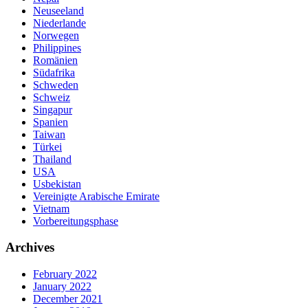
Neuseeland
Niederlande
Norwegen
Philippines
Romänien
Südafrika
Schweden
Schweiz
Singapur
Spanien
Taiwan
Türkei
Thailand
USA
Usbekistan
Vereinigte Arabische Emirate
Vietnam
Vorbereitungsphase
Archives
February 2022
January 2022
December 2021