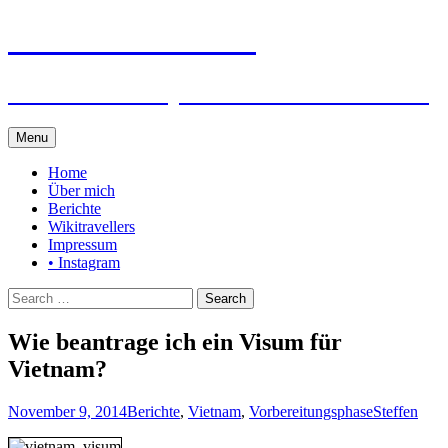
Steffen auf Reisen
Berichte und Tips rund um meine Reisen
Skip
Menu
to
content
Home
Über mich
Berichte
Wikitravellers
Impressum
• Instagram
Search
for:
Wie beantrage ich ein Visum für
Vietnam?
November 9, 2014
Berichte
,
Vietnam
,
Vorbereitungsphase
Steffen