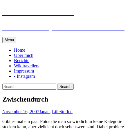
Steffen auf Reisen
Berichte und Tips rund um meine Reisen
Skip
Menu
to
content
Home
Über mich
Berichte
Wikitravellers
Impressum
• Instagram
Search
for:
Zwischendurch
November 16, 2007
Japan
,
Life
Steffen
Gibt es mal ein paar Fotos die man so wirklich in keine Kategorie
stecken kann, aber vielleicht doch sehenswert sind. Dabei probiere