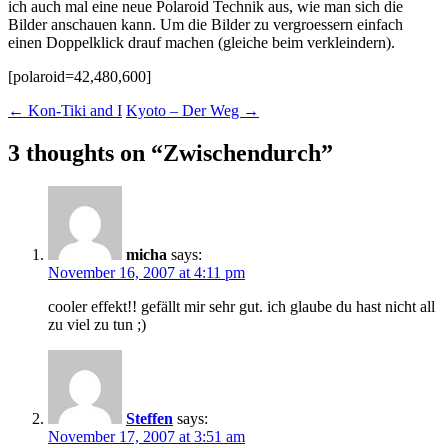
ich auch mal eine neue Polaroid Technik aus, wie man sich die
Bilder anschauen kann. Um die Bilder zu vergroessern einfach
einen Doppelklick drauf machen (gleiche beim verkleindern).
[polaroid=42,480,600]
Post
←
Kon-Tiki and I
Kyoto – Der Weg
→
navigation
3 thoughts on “
Zwischendurch
”
micha
says:
November 16, 2007 at 4:11 pm
cooler effekt!! gefällt mir sehr gut. ich glaube du hast nicht all
zu viel zu tun ;)
Steffen
says:
November 17, 2007 at 3:51 am