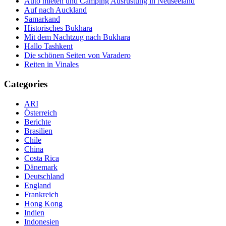
Auto mieten und Camping Ausrüstung in Neuseeland
Auf nach Auckland
Samarkand
Historisches Bukhara
Mit dem Nachtzug nach Bukhara
Hallo Tashkent
Die schönen Seiten von Varadero
Reiten in Vinales
Categories
ARI
Österreich
Berichte
Brasilien
Chile
China
Costa Rica
Dänemark
Deutschland
England
Frankreich
Hong Kong
Indien
Indonesien