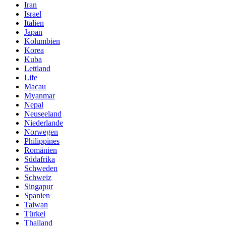
Iran
Israel
Italien
Japan
Kolumbien
Korea
Kuba
Lettland
Life
Macau
Myanmar
Nepal
Neuseeland
Niederlande
Norwegen
Philippines
Romänien
Südafrika
Schweden
Schweiz
Singapur
Spanien
Taiwan
Türkei
Thailand