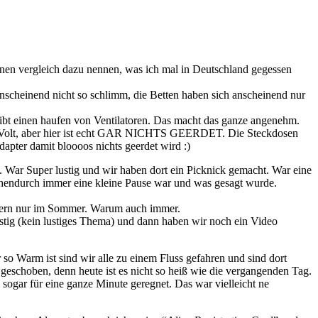
keinen vergleich dazu nennen, was ich mal in Deutschland gegessen
 anscheinend nicht so schlimm, die Betten haben sich anscheinend nur
gibt einen haufen von Ventilatoren. Das macht das ganze angenehm.
 110 Volt, aber hier ist echt GAR NICHTS GEERDET. Die Steckdosen
apter damit bloooos nichts geerdet wird :)
 War Super lustig und wir haben dort ein Picknick gemacht. War eine
hendurch immer eine kleine Pause war und was gesagt wurde.
ndern nur im Sommer. Warum auch immer.
stig (kein lustiges Thema) und dann haben wir noch ein Video
 Warm ist sind wir alle zu einem Fluss gefahren und sind dort
geschoben, denn heute ist es nicht so heiß wie die vergangenden Tag.
sogar für eine ganze Minute geregnet. Das war vielleicht ne