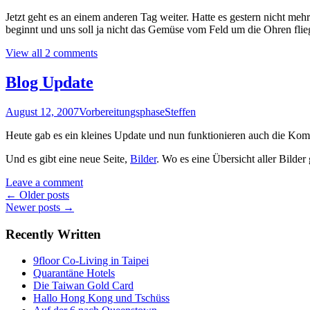
Jetzt geht es an einem anderen Tag weiter. Hatte es gestern nicht meh
beginnt und uns soll ja nicht das Gemüse vom Feld um die Ohren flie
View all 2 comments
Blog Update
August 12, 2007
Vorbereitungsphase
Steffen
Heute gab es ein kleines Update und nun funktionieren auch die Komm
Und es gibt eine neue Seite,
Bilder
. Wo es eine Übersicht aller Bilder 
Leave a comment
Posts
←
Older posts
Newer posts
→
navigation
Recently Written
9floor Co-Living in Taipei
Quarantäne Hotels
Die Taiwan Gold Card
Hallo Hong Kong und Tschüss