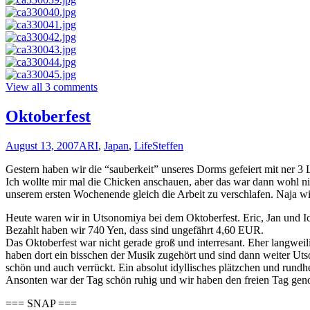
View all 3 comments
Oktoberfest
August 13, 2007
ARI
,
Japan
,
Life
Steffen
Gestern haben wir die “sauberkeit” unseres Dorms gefeiert mit ner 3 
Ich wollte mir mal die Chicken anschauen, aber das war dann wohl n
unserem ersten Wochenende gleich die Arbeit zu verschlafen. Naja w
Heute waren wir in Utsonomiya bei dem Oktoberfest. Eric, Jan und Ich
Bezahlt haben wir 740 Yen, dass sind ungefährt 4,60 EUR.
Das Oktoberfest war nicht gerade groß und interresant. Eher langweil
haben dort ein bisschen der Musik zugehört und sind dann weiter Utso
schön und auch verrückt. Ein absolut idyllisches plätzchen und rund
Ansonten war der Tag schön ruhig und wir haben den freien Tag geno
=== SNAP ===