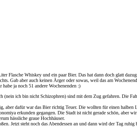
Liter Flasche Whiskey und ein paar Bier. Das hat dann doch glatt dazu
ichts. Gab aber auch keinen Ärger oder sowas, weil das am Wochenende 
ir habe ja noch 51 andere Wochenenden :)
 (nein ich bin nicht Schizophren) sind mit dem Zug gefahren. Die Fahr
ig, aber dafür war das Bier richtig Teuer. Die wollten für einen halbe
nomiya erkunden gegangen. Die Stadt ist nicht gerade schön, aber wir 
herum hässliche graue Hochhäuser.
ßen. Jetzt steht noch das Abendessen an und dann wird der Tag ruhig 