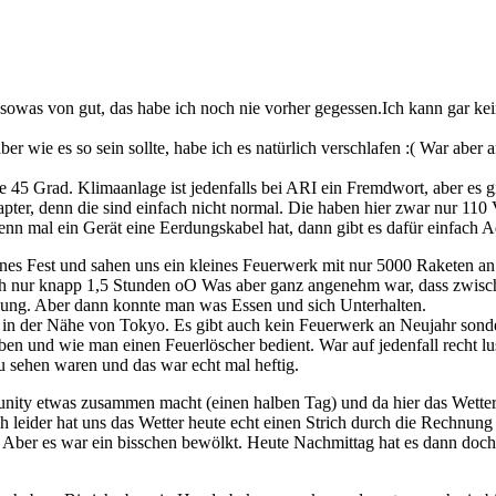
 ist sowas von gut, das habe ich noch nie vorher gegessen.Ich kann gar 
r wie es so sein sollte, habe ich es natürlich verschlafen :( War aber
e 45 Grad. Klimaanlage ist jedenfalls bei ARI ein Fremdwort, aber es 
Adapter, denn die sind einfach nicht normal. Die haben hier zwar nur
nn mal ein Gerät eine Eerdungskabel hat, dann gibt es dafür einfach Ad
nes Fest und sahen uns ein kleines Feuerwerk mit nur 5000 Raketen an.
ch nur knapp 1,5 Stunden oO Was aber ganz angenehm war, dass zwisc
ung. Aber dann konnte man was Essen und sich Unterhalten.
t in der Nähe von Tokyo. Es gibt auch kein Feuerwerk an Neujahr so
n und wie man einen Feuerlöscher bedient. War auf jedenfall recht lu
sehen waren und das war echt mal heftig.
y etwas zusammen macht (einen halben Tag) und da hier das Wetter so
eider hat uns das Wetter heute echt einen Strich durch die Rechnung 
Aber es war ein bisschen bewölkt. Heute Nachmittag hat es dann doch 