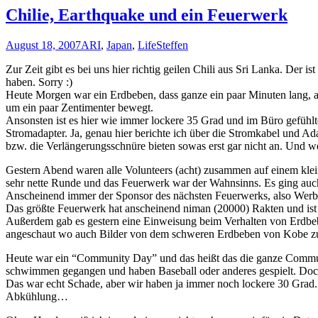
Chilie, Earthquake und ein Feuerwerk
August 18, 2007
ARI
,
Japan
,
Life
Steffen
Zur Zeit gibt es bei uns hier richtig geilen Chili aus Sri Lanka. Der
haben. Sorry :)
Heute Morgen war ein Erdbeben, dass ganze ein paar Minuten lang, abe
um ein paar Zentimenter bewegt.
Ansonsten ist es hier wie immer lockere 35 Grad und im Büro gefühlt
Stromadapter. Ja, genau hier berichte ich über die Stromkabel und 
bzw. die Verlängerungsschnüre bieten sowas erst gar nicht an. Und we
Gestern Abend waren alle Volunteers (acht) zusammen auf einem klei
sehr nette Runde und das Feuerwerk war der Wahnsinns. Es ging au
Anscheinend immer der Sponsor des nächsten Feuerwerks, also Werb
Das größte Feuerwerk hat anscheinend niman (20000) Rakten und is
Außerdem gab es gestern eine Einweisung beim Verhalten von Erdbebe
angeschaut wo auch Bilder von dem schweren Erdbeben von Kobe zu 
Heute war ein “Community Day” und das heißt das die ganze Communit
schwimmen gegangen und haben Baseball oder anderes gespielt. Doch l
Das war echt Schade, aber wir haben ja immer noch lockere 30 Grad. 
Abkühlung…