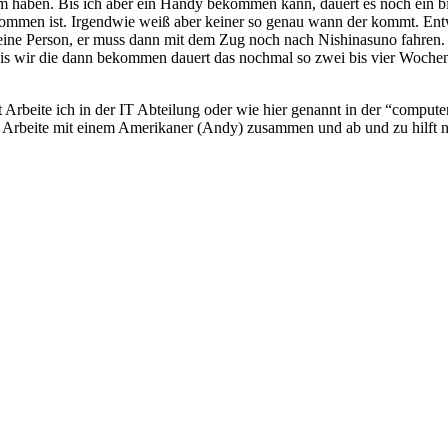
 haben. Bis ich aber ein Handy bekommen kann, dauert es noch ein bis
ekommen ist. Irgendwie weiß aber keiner so genau wann der kommt. Ent
r eine Person, er muss dann mit dem Zug noch nach Nishinasuno fahren. A
 bis wir die dann bekommen dauert das nochmal so zwei bis vier Wochen
t Arbeite ich in der IT Abteilung oder wie hier genannt in der “computer
h Arbeite mit einem Amerikaner (Andy) zusammen und ab und zu hilft n