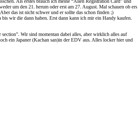
schen. Als erstes brauch ich meine “Alien Registration Card” und
weder um den 21. herum oder erst am 27. August. Mal schauen ob ers
ber das ist nicht schwer und er sollte das schon finden ;)
 bis wir die dann haben. Erst dann kann ich mir ein Handy kaufen.
 section”. Wir sind momentan dabei alles, aber wirklich alles auf
och ein Japaner (Kachan san)in der EDV aus. Alles locker hier und