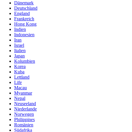
Dänemark
Deutschland
England
Frankreich
Hong Kong
Indien
Indonesien
Iran
Israel
Italien
Japan
Kolumbien
Korea
Kuba
Lettland
Life
Macau
Myanmar
Nepal
Neuseeland
Niederlande
Norwegen
Philippines
Romänien
Südafrika