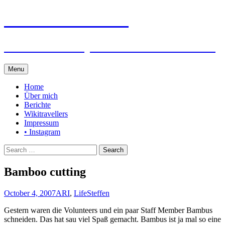
Steffen auf Reisen
Berichte und Tips rund um meine Reisen
Skip
Menu
to
content
Home
Über mich
Berichte
Wikitravellers
Impressum
• Instagram
Search
for:
Bamboo cutting
October 4, 2007
ARI
,
Life
Steffen
Gestern waren die Volunteers und ein paar Staff Member Bambus
schneiden. Das hat sau viel Spaß gemacht. Bambus ist ja mal so eine