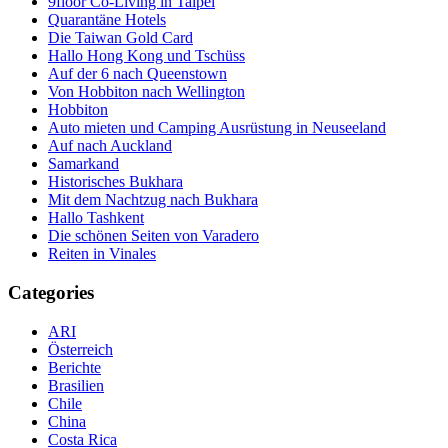
9floor Co-Living in Taipei
Quarantäne Hotels
Die Taiwan Gold Card
Hallo Hong Kong und Tschüss
Auf der 6 nach Queenstown
Von Hobbiton nach Wellington
Hobbiton
Auto mieten und Camping Ausrüstung in Neuseeland
Auf nach Auckland
Samarkand
Historisches Bukhara
Mit dem Nachtzug nach Bukhara
Hallo Tashkent
Die schönen Seiten von Varadero
Reiten in Vinales
Categories
ARI
Österreich
Berichte
Brasilien
Chile
China
Costa Rica