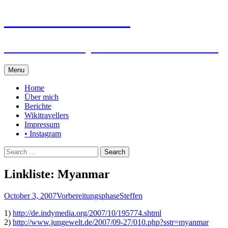
Steffen auf Reisen
Berichte und Tips rund um meine Reisen
Skip
Menu
to
content
Home
Über mich
Berichte
Wikitravellers
Impressum
• Instagram
Search
for:
Linkliste: Myanmar
October 3, 2007
Vorbereitungsphase
Steffen
1)
http://de.indymedia.org/2007/10/195774.shtml
2)
http://www.jungewelt.de/2007/09-27/010.php?sstr=myanmar