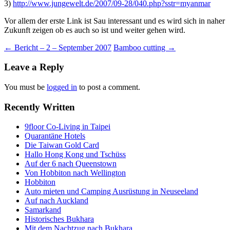
3)
http://www.jungewelt.de/2007/09-28/040.php?sstr=myanmar
Vor allem der erste Link ist Sau interessant und es wird sich in naher
Zukunft zeigen ob es auch so ist und weiter gehen wird.
Post
←
Bericht – 2 – September 2007
Bamboo cutting
→
navigation
Leave a Reply
You must be
logged in
to post a comment.
Recently Written
9floor Co-Living in Taipei
Quarantäne Hotels
Die Taiwan Gold Card
Hallo Hong Kong und Tschüss
Auf der 6 nach Queenstown
Von Hobbiton nach Wellington
Hobbiton
Auto mieten und Camping Ausrüstung in Neuseeland
Auf nach Auckland
Samarkand
Historisches Bukhara
Mit dem Nachtzug nach Bukhara