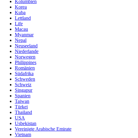
Kolumbien
Korea
Kuba
Lettland
Life
Macau
Myanmar
Nepal
Neuseeland
Niederlande
Norwegen
Philippines
Romänien
Südafrika
Schweden
Schweiz
Singapur
Spanien
Taiwan
Türkei
Thailand
USA
Usbekistan
Vereinigte Arabische Emirate
Vietnam