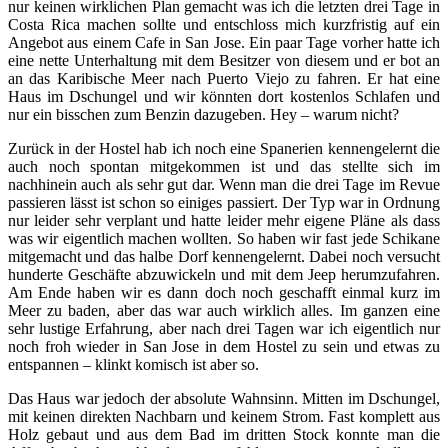
nur keinen wirklichen Plan gemacht was ich die letzten drei Tage in
Costa Rica machen sollte und entschloss mich kurzfristig auf ein
Angebot aus einem Cafe in San Jose. Ein paar Tage vorher hatte ich
eine nette Unterhaltung mit dem Besitzer von diesem und er bot an
an das Karibische Meer nach Puerto Viejo zu fahren. Er hat eine
Haus im Dschungel und wir könnten dort kostenlos Schlafen und
nur ein bisschen zum Benzin dazugeben. Hey – warum nicht?
Zurück in der Hostel hab ich noch eine Spanerien kennengelernt die
auch noch spontan mitgekommen ist und das stellte sich im
nachhinein auch als sehr gut dar. Wenn man die drei Tage im Revue
passieren lässt ist schon so einiges passiert. Der Typ war in Ordnung
nur leider sehr verplant und hatte leider mehr eigene Pläne als dass
was wir eigentlich machen wollten. So haben wir fast jede Schikane
mitgemacht und das halbe Dorf kennengelernt. Dabei noch versucht
hunderte Geschäfte abzuwickeln und mit dem Jeep herumzufahren.
Am Ende haben wir es dann doch noch geschafft einmal kurz im
Meer zu baden, aber das war auch wirklich alles. Im ganzen eine
sehr lustige Erfahrung, aber nach drei Tagen war ich eigentlich nur
noch froh wieder in San Jose in dem Hostel zu sein und etwas zu
entspannen – klinkt komisch ist aber so.
Das Haus war jedoch der absolute Wahnsinn. Mitten im Dschungel,
mit keinen direkten Nachbarn und keinem Strom. Fast komplett aus
Holz gebaut und aus dem Bad im dritten Stock konnte man die