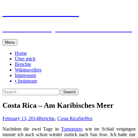
Steffen auf Reisen
Berichte und Tips rund um meine Reisen
Skip
Menu
to
content
Home
Über mich
Berichte
Wikitravellers
Impressum
• Instagram
Search
for:
Costa Rica – Am Karibisches Meer
February 13, 2014
Berichte
,
Costa Rica
Steffen
Nachdem die zwei Tage in
Tortuguero
wie im Schlaf vergingen
musste ich auch schon wieder zurück nach San Jose. Ich hatte mir