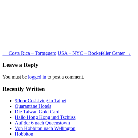
Post
←
Costa Rica – Tortuguero
USA – NYC – Rockefeller Center
→
navigation
Leave a Reply
You must be
logged in
to post a comment.
Recently Written
9floor Co-Living in Taipei
Quarantäne Hotels
Die Taiwan Gold Card
Hallo Hong Kong und Tschüss
Auf der 6 nach Queenstown
Von Hobbiton nach Wellington
Hobbiton