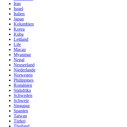
Iran
Israel
Italien
Japan
Kolumbien
Korea
Kuba
Lettland
Life
Macau
Myanmar
Nepal
Neuseeland
Niederlande
Norwegen
Philippines
Romänien
Südafrika
Schweden
Schweiz
Singapur
Spanien
Taiwan
Türkei
Thailand