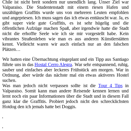
Chile ist nicht breit sondern nur unendlich lang. Unser Ziel war
Valparaiso. Die Studentenstadt mit einem riesen Hafen und
unzähligen Graffitis wurde uns von mehreren Leuten empfohlen
und angepriesen. Ich muss sagen das ich etwas enttäuscht war. Ja, es
gibt super viele gute Graffitis, es ist sehr hügelig und die
öffentlichen Aufzüge machen Spaß, aber irgendwie hatte die Stadt
nicht die erhoffte Seele wie ich sie mir vorgestellt habe. Kein
vibrantes Straßenleben wie man es aus anderen Künstlerstätten
kennt. Vielleicht waren wir auch einfach nur an den falschen
Plätzen…
Wir hatten eine Übernachtung eingeplant und ein Tipp aus Santiago
führte uns in das
Hostal Cerro Alegra
. War sehr entspannend, ruhig,
sauber und einfaches aber leckeres Frühstück am morgen. War in
Ordnung, aber würde das nächste mal ein etwas aktiveres Hostel
suchen.
Was man jedoch nicht verpassen sollte ist die
Tour 4 Tips
in
Valparaiso. Somit kann man andere Reisende kennen lernen und
lernt noch ein paar Informationen über die Stadt und in diesem Fall
ganz klar die Graffitis. Probiert jedoch nicht den schrecklichsten
Hotdog den ich jemals hatte bei Doggis.