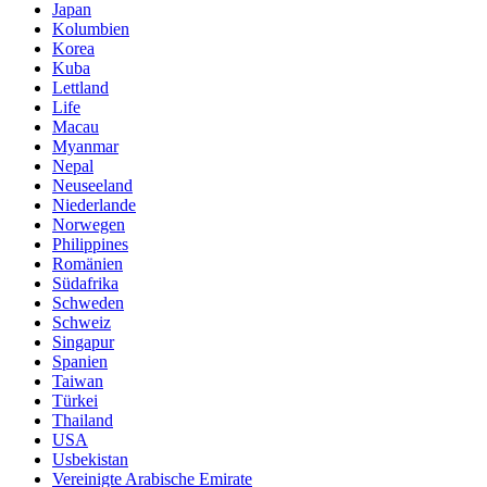
Japan
Kolumbien
Korea
Kuba
Lettland
Life
Macau
Myanmar
Nepal
Neuseeland
Niederlande
Norwegen
Philippines
Romänien
Südafrika
Schweden
Schweiz
Singapur
Spanien
Taiwan
Türkei
Thailand
USA
Usbekistan
Vereinigte Arabische Emirate