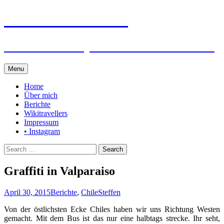
Steffen auf Reisen
Berichte und Tips rund um meine Reisen
Skip
Menu
to
content
Home
Über mich
Berichte
Wikitravellers
Impressum
• Instagram
Search
for:
Graffiti in Valparaiso
April 30, 2015
Berichte
,
Chile
Steffen
Von der östlichsten Ecke Chiles haben wir uns Richtung Westen
gemacht. Mit dem Bus ist das nur eine halbtags strecke. Ihr seht,