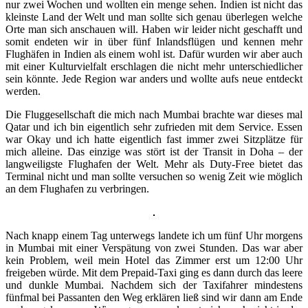
nur zwei Wochen und wollten ein menge sehen. Indien ist nicht das
kleinste Land der Welt und man sollte sich genau überlegen welche
Orte man sich anschauen will. Haben wir leider nicht geschafft und
somit endeten wir in über fünf Inlandsflügen und kennen mehr
Flughäfen in Indien als einem wohl ist. Dafür wurden wir aber auch
mit einer Kulturvielfalt erschlagen die nicht mehr unterschiedlicher
sein könnte. Jede Region war anders und wollte aufs neue entdeckt
werden.
Die Fluggesellschaft die mich nach Mumbai brachte war dieses mal
Qatar und ich bin eigentlich sehr zufrieden mit dem Service. Essen
war Okay und ich hatte eigentlich fast immer zwei Sitzplätze für
mich alleine. Das einzige was stört ist der Transit in Doha – der
langweiligste Flughafen der Welt. Mehr als Duty-Free bietet das
Terminal nicht und man sollte versuchen so wenig Zeit wie möglich
an dem Flughafen zu verbringen.
Nach knapp einem Tag unterwegs landete ich um fünf Uhr morgens
in Mumbai mit einer Verspätung von zwei Stunden. Das war aber
kein Problem, weil mein Hotel das Zimmer erst um 12:00 Uhr
freigeben würde. Mit dem Prepaid-Taxi ging es dann durch das leere
und dunkle Mumbai. Nachdem sich der Taxifahrer mindestens
fünfmal bei Passanten den Weg erklären ließ sind wir dann am Ende