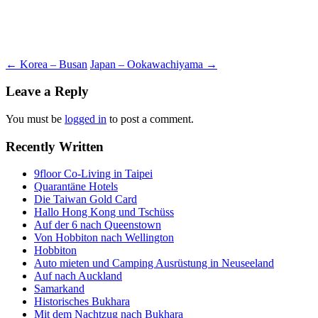
Post
←
Korea – Busan
Japan – Ookawachiyama
→
navigation
Leave a Reply
You must be
logged in
to post a comment.
Recently Written
9floor Co-Living in Taipei
Quarantäne Hotels
Die Taiwan Gold Card
Hallo Hong Kong und Tschüss
Auf der 6 nach Queenstown
Von Hobbiton nach Wellington
Hobbiton
Auto mieten und Camping Ausrüstung in Neuseeland
Auf nach Auckland
Samarkand
Historisches Bukhara
Mit dem Nachtzug nach Bukhara