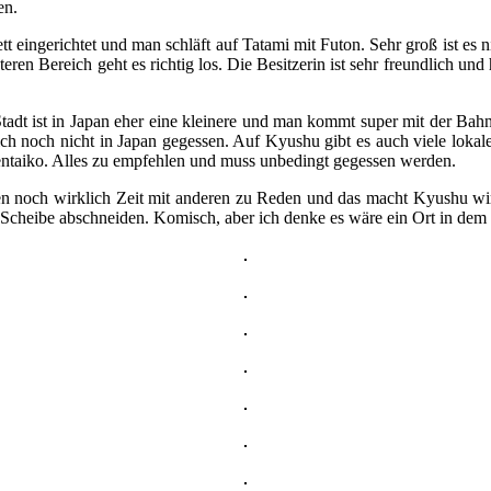
en.
ett eingerichtet und man schläft auf Tatami mit Futon. Sehr groß ist es
n Bereich geht es richtig los. Die Besitzerin ist sehr freundlich und 
adt ist in Japan eher eine kleinere und man kommt super mit der Bah
ch noch nicht in Japan gegessen. Auf Kyushu gibt es auch viele loka
taiko. Alles zu empfehlen und muss unbedingt gegessen werden.
en noch wirklich Zeit mit anderen zu Reden und das macht Kyushu wirk
ine Scheibe abschneiden. Komisch, aber ich denke es wäre ein Ort in de