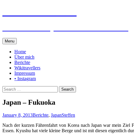
Steffen auf Reisen
Berichte und Tips rund um meine Reisen
Skip
Menu
to
content
Home
Über mich
Berichte
Wikitravellers
Impressum
• Instagram
Search
for:
Japan – Fukuoka
January 8, 2013
Berichte
,
Japan
Steffen
Nach der kurzen Fährenfahrt von Korea nach Japan war mein Ziel F
Essen. Kyushu hat viele kleine Berge und ist mit diesen eigentlich 