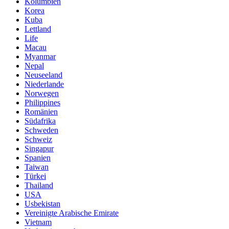
Kolumbien
Korea
Kuba
Lettland
Life
Macau
Myanmar
Nepal
Neuseeland
Niederlande
Norwegen
Philippines
Romänien
Südafrika
Schweden
Schweiz
Singapur
Spanien
Taiwan
Türkei
Thailand
USA
Usbekistan
Vereinigte Arabische Emirate
Vietnam