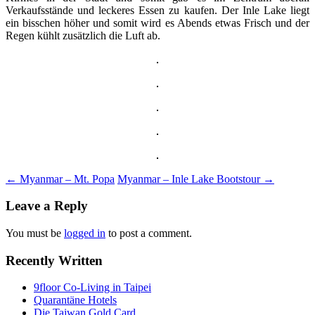
Verkaufsstände und leckeres Essen zu kaufen. Der Inle Lake liegt
ein bisschen höher und somit wird es Abends etwas Frisch und der
Regen kühlt zusätzlich die Luft ab.
Post
←
Myanmar – Mt. Popa
Myanmar – Inle Lake Bootstour
→
navigation
Leave a Reply
You must be
logged in
to post a comment.
Recently Written
9floor Co-Living in Taipei
Quarantäne Hotels
Die Taiwan Gold Card