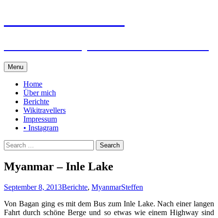
Steffen auf Reisen
Berichte und Tips rund um meine Reisen
Skip
Menu
to
content
Home
Über mich
Berichte
Wikitravellers
Impressum
• Instagram
Search
for:
Myanmar – Inle Lake
September 8, 2013
Berichte
,
Myanmar
Steffen
Von Bagan ging es mit dem Bus zum Inle Lake. Nach einer langen
Fahrt durch schöne Berge und so etwas wie einem Highway sind