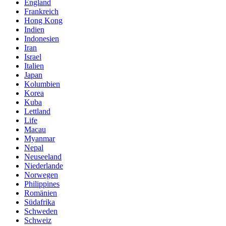
England
Frankreich
Hong Kong
Indien
Indonesien
Iran
Israel
Italien
Japan
Kolumbien
Korea
Kuba
Lettland
Life
Macau
Myanmar
Nepal
Neuseeland
Niederlande
Norwegen
Philippines
Romänien
Südafrika
Schweden
Schweiz