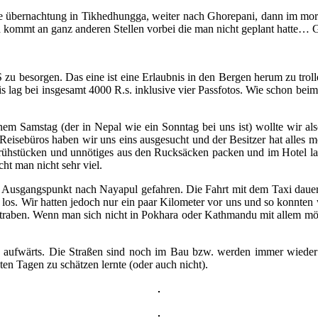
rste übernachtung in Tikhedhungga, weiter nach Ghorepani, dann im m
 kommt an ganz anderen Stellen vorbei die man nicht geplant hatte…
 zu besorgen. Das eine ist eine Erlaubnis in den Bergen herum zu tro
eis lag bei insgesamt 4000 R.s. inklusive vier Passfotos. Wie schon b
inem Samstag (der in Nepal wie ein Sonntag bei uns ist) wollte wir a
n Reisebüros haben wir uns eins ausgesucht und der Besitzer hat all
rühstücken und unnötiges aus den Rucksäcken packen und im Hotel las
ht man nicht sehr viel.
 Ausgangspunkt nach Nayapul gefahren. Die Fahrt mit dem Taxi dauert
. Wir hatten jedoch nur ein paar Kilometer vor uns und so konnten w
 traben. Wenn man sich nicht in Pokhara oder Kathmandu mit allem mög
g aufwärts. Die Straßen sind noch im Bau bzw. werden immer wieder v
en Tagen zu schätzen lernte (oder auch nicht).