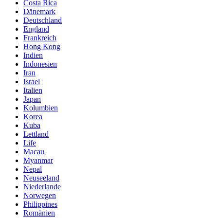
Costa Rica
Dänemark
Deutschland
England
Frankreich
Hong Kong
Indien
Indonesien
Iran
Israel
Italien
Japan
Kolumbien
Korea
Kuba
Lettland
Life
Macau
Myanmar
Nepal
Neuseeland
Niederlande
Norwegen
Philippines
Romänien