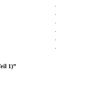
eil 1)
”