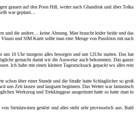
orgen grauen auf den Poon Hill, weiter nach Ghandruk und über Tolka
 Gelb war geplant…
llen und die andere… keine Ahnung. Man braucht leider beide und das
eim Visum und SIM Karte sollte man eine Menge von Passfotos mit nach
lso um 10 Uhr morgens alles besorgen und um 12Uhr starten. Das hat
es mögliche gemacht damit wir die Ausweise auch bekommen. Das ganze
sen. Ich habe mir einen kleinen Tagesrucksack gepackt wo alles rein
e schon über einer Stunde und die Straße hatte Schlaglöcher so groß
ir uns Zeit lassen und langsam beginnen. Das Wetter war fantastisch
lichen Werkzeug und Trekkinggear ausgerüstet hatte so hatte man in
on Steinlawinen gestört und alles sieht sehr provisorisch aus. Bald