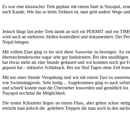
Es war eine klassischer Trek geplant mit einem Start in Nayapul, e
nach Kande. Wie das so beim Trekken ist, man geht andere Wege und
Jedoch fängt fast jeder Trek damit an sich ein PERMIT und ein TIMS
wird auch an mehreren Stellen kontrolliert und dokumentiert. Der Pr
Nepal bringen.
Mit vollem Elan ging es los sich diese Ausweise zu besorgen. An e
überraschenderweise sogar sehr gut funktioniert. Bei den unzählige
hat etwas mehr als eine Stunde gedauert und wir konnten noch gut F
gepasst hat – inklusive Schlafsack. Bei nur fünf Tagen ohne Zelt brauc
Mit nur einer Stunde Verspätung sind wir mit einem Taxi zu unserem
wie Swimmingpools. Sehr lustig… Angekommen ging es auch sofort los
und schnell konnte man die Überzieher loswerden und gemütlich los
Nayapul nochmal die Möglichkeit.
Die ersten Kilometer liegen an einem Fluss, aber gehen schon steti
erreicht man jedoch die geliebten Treppen die man noch in den nächst