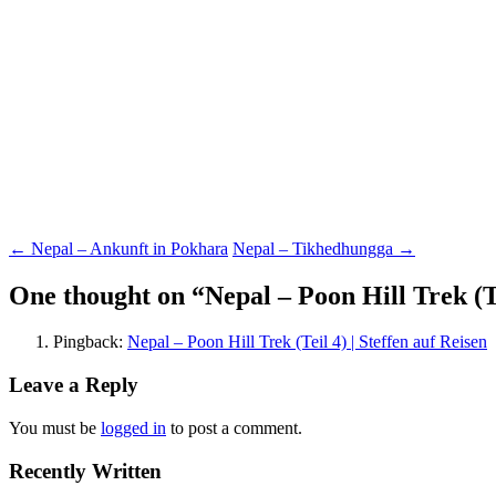
Post
←
Nepal – Ankunft in Pokhara
Nepal – Tikhedhungga
→
navigation
One thought on “
Nepal – Poon Hill Trek (T
Pingback:
Nepal – Poon Hill Trek (Teil 4) | Steffen auf Reisen
Leave a Reply
You must be
logged in
to post a comment.
Recently Written