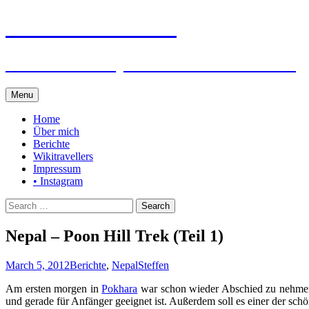
Steffen auf Reisen
Berichte und Tips rund um meine Reisen
Skip
Menu
to
content
Home
Über mich
Berichte
Wikitravellers
Impressum
• Instagram
Search
for:
Nepal – Poon Hill Trek (Teil 1)
March 5, 2012
Berichte
,
Nepal
Steffen
Am ersten morgen in
Pokhara
war schon wieder Abschied zu nehmen u
und gerade für Anfänger geeignet ist. Außerdem soll es einer der sch