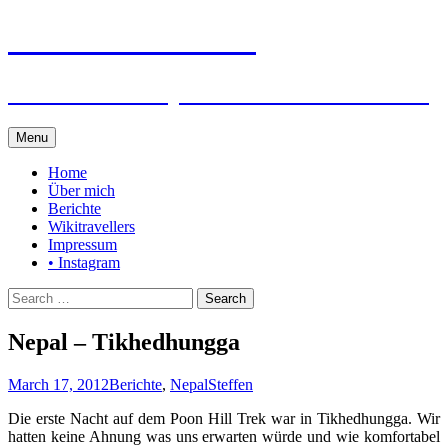
Steffen auf Reisen
Berichte und Tips rund um meine Reisen
Skip
Menu
to
content
Home
Über mich
Berichte
Wikitravellers
Impressum
• Instagram
Search
for:
Nepal – Tikhedhungga
March 17, 2012
Berichte
,
Nepal
Steffen
Die erste Nacht auf dem Poon Hill Trek war in Tikhedhungga. Wir
hatten keine Ahnung was uns erwarten würde und wie komfortabel