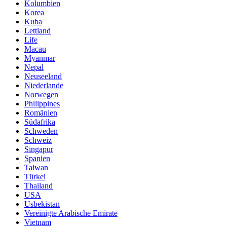
Kolumbien
Korea
Kuba
Lettland
Life
Macau
Myanmar
Nepal
Neuseeland
Niederlande
Norwegen
Philippines
Romänien
Südafrika
Schweden
Schweiz
Singapur
Spanien
Taiwan
Türkei
Thailand
USA
Usbekistan
Vereinigte Arabische Emirate
Vietnam