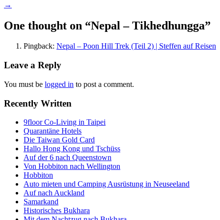
→
navigation
One thought on “
Nepal – Tikhedhungga
”
Pingback:
Nepal – Poon Hill Trek (Teil 2) | Steffen auf Reisen
Leave a Reply
You must be
logged in
to post a comment.
Recently Written
9floor Co-Living in Taipei
Quarantäne Hotels
Die Taiwan Gold Card
Hallo Hong Kong und Tschüss
Auf der 6 nach Queenstown
Von Hobbiton nach Wellington
Hobbiton
Auto mieten und Camping Ausrüstung in Neuseeland
Auf nach Auckland
Samarkand
Historisches Bukhara
Mit dem Nachtzug nach Bukhara