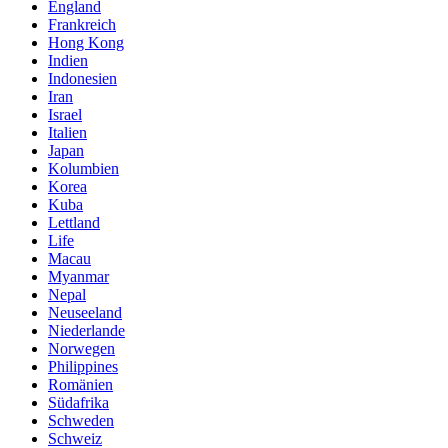
England
Frankreich
Hong Kong
Indien
Indonesien
Iran
Israel
Italien
Japan
Kolumbien
Korea
Kuba
Lettland
Life
Macau
Myanmar
Nepal
Neuseeland
Niederlande
Norwegen
Philippines
Romänien
Südafrika
Schweden
Schweiz