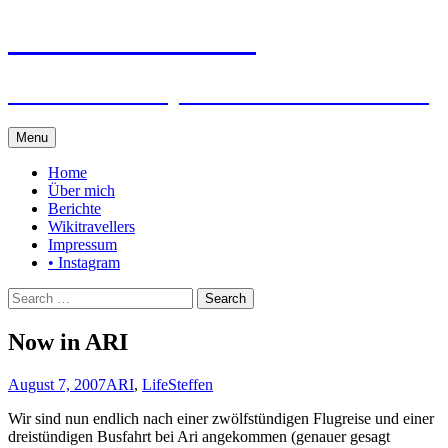
Steffen auf Reisen
Berichte und Tips rund um meine Reisen
Skip
Menu
to
content
Home
Über mich
Berichte
Wikitravellers
Impressum
• Instagram
Search
for:
Now in ARI
August 7, 2007
ARI
,
Life
Steffen
Wir sind nun endlich nach einer zwölfstündigen Flugreise und einer
dreistündigen Busfahrt bei Ari angekommen (genauer gesagt