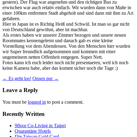
gestern). Der Flug war angenehm und den richtigen Bus zu
erwischen war auch relativ einfach. Wir wurden dann von Malte in
einer 100km entfernten Stadt abgeholt und sind dann mit ihm zu Ari
gefahren.
Hier in Japan ist es Richtig Heiß und Schwül. Ist man so gar nicht
von Deutschland gewöhnt, aber ist machbar.
Als erstes haben wir unserer Zimmer bezogen und unsere neuen
Roommates kennengelernt und danach gab es eine kleine
Vorstellung vor dem Abendessen. Von den Menschen hier wurden
wir Super freundlich aufgenommen und kommen mit einer
ungemeinem netten Offenheit entgegen. Super Nett.
Fotos kann ich euch leider noch nicht presentaeren, weil ich noch
keine Kamera habe, aber das kommt sicher noch die Tage ;)
Post
←
Es geht los!
Onsen pur
→
navigation
Leave a Reply
You must be
logged in
to post a comment.
Recently Written
9floor Co-Living in Taipei
Quarantäne Hotels
Die Taiwan Gold Card