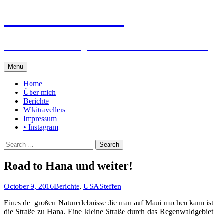
Steffen auf Reisen
Berichte und Tips rund um meine Reisen
Skip
Menu
to
content
Home
Über mich
Berichte
Wikitravellers
Impressum
• Instagram
Search
for:
Road to Hana und weiter!
October 9, 2016
Berichte
,
USA
Steffen
Eines der großen Naturerlebnisse die man auf Maui machen kann ist
die Straße zu Hana. Eine kleine Straße durch das Regenwaldgebiet