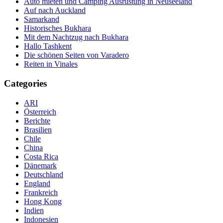
Auto mieten und Camping Ausrüstung in Neuseeland
Auf nach Auckland
Samarkand
Historisches Bukhara
Mit dem Nachtzug nach Bukhara
Hallo Tashkent
Die schönen Seiten von Varadero
Reiten in Vinales
Categories
ARI
Österreich
Berichte
Brasilien
Chile
China
Costa Rica
Dänemark
Deutschland
England
Frankreich
Hong Kong
Indien
Indonesien