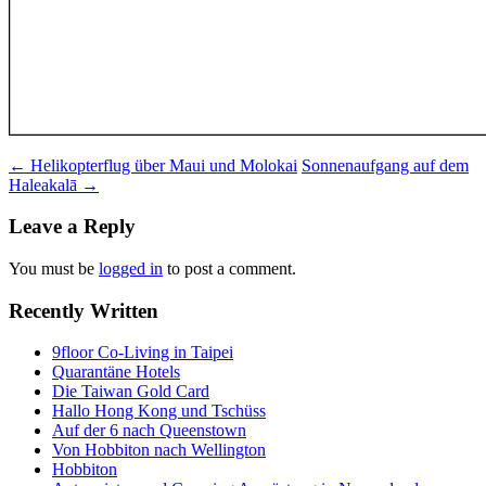
Post
←
Helikopterflug über Maui und Molokai
Sonnenaufgang auf dem
Haleakalā
→
navigation
Leave a Reply
You must be
logged in
to post a comment.
Recently Written
9floor Co-Living in Taipei
Quarantäne Hotels
Die Taiwan Gold Card
Hallo Hong Kong und Tschüss
Auf der 6 nach Queenstown
Von Hobbiton nach Wellington
Hobbiton