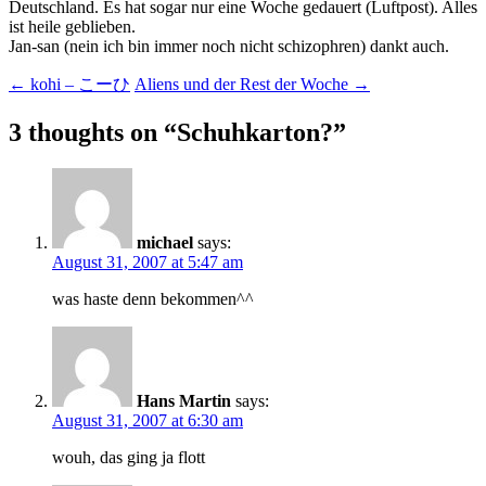
Deutschland. Es hat sogar nur eine Woche gedauert (Luftpost). Alles
ist heile geblieben.
Jan-san (nein ich bin immer noch nicht schizophren) dankt auch.
Post
←
kohi – こーひ
Aliens und der Rest der Woche
→
navigation
3 thoughts on “
Schuhkarton?
”
michael
says:
August 31, 2007 at 5:47 am
was haste denn bekommen^^
Hans Martin
says:
August 31, 2007 at 6:30 am
wouh, das ging ja flott