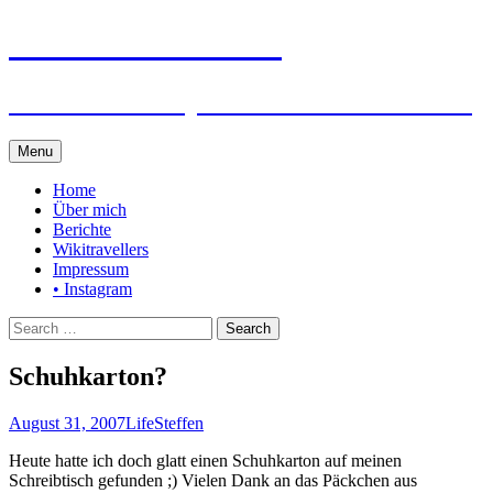
Steffen auf Reisen
Berichte und Tips rund um meine Reisen
Skip
Menu
to
content
Home
Über mich
Berichte
Wikitravellers
Impressum
• Instagram
Search
for:
Schuhkarton?
August 31, 2007
Life
Steffen
Heute hatte ich doch glatt einen Schuhkarton auf meinen
Schreibtisch gefunden ;) Vielen Dank an das Päckchen aus