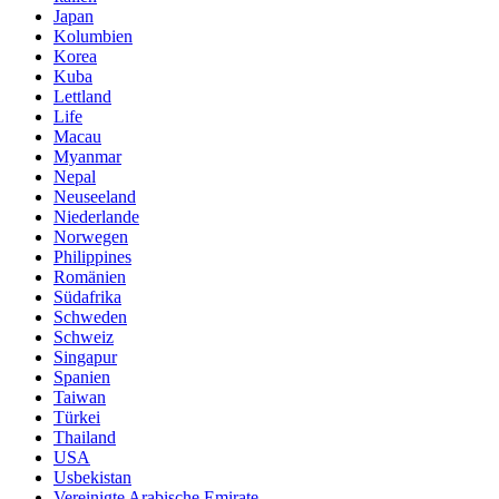
Japan
Kolumbien
Korea
Kuba
Lettland
Life
Macau
Myanmar
Nepal
Neuseeland
Niederlande
Norwegen
Philippines
Romänien
Südafrika
Schweden
Schweiz
Singapur
Spanien
Taiwan
Türkei
Thailand
USA
Usbekistan
Vereinigte Arabische Emirate